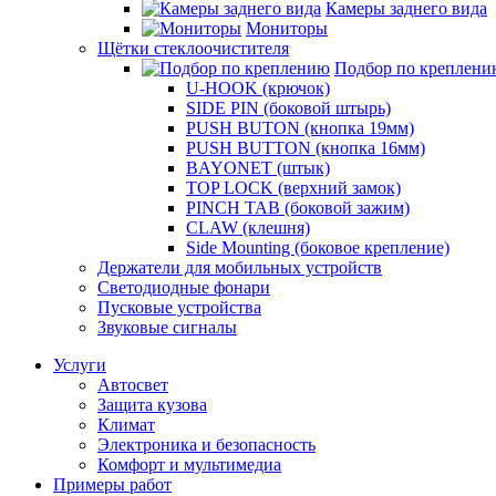
Камеры заднего вида
Мониторы
Щётки стеклоочистителя
Подбор по креплени
U-HOOK (крючок)
SIDE PIN (боковой штырь)
PUSH BUTON (кнопка 19мм)
PUSH BUTTON (кнопка 16мм)
BAYONET (штык)
TOP LOCK (верхний замок)
PINCH TAB (боковой зажим)
CLAW (клешня)
Side Mounting (боковое крепление)
Держатели для мобильных устройств
Светодиодные фонари
Пусковые устройства
Звуковые сигналы
Услуги
Автосвет
Защита кузова
Климат
Электроника и безопасность
Комфорт и мультимедиа
Примеры работ