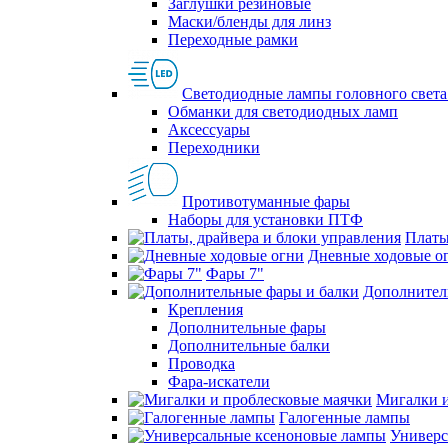
Заглушки резиновые
Маски/бленды для линз
Переходные рамки
Светодиодные лампы головного света
Обманки для светодиодных ламп
Аксессуары
Переходники
Противотуманные фары
Наборы для установки ПТФ
Платы
Дневные ходовые о
Фары 7"
Дополнител
Крепления
Дополнительные фары
Дополнительные балки
Проводка
Фара-искатели
Мигалки и
Галогенные лампы
Универс