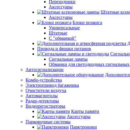
Переходники
Аксессуары
Штатные ксен
Аксессуары
Блоки розжига
Универсальные
Штатные
С "обманкой"
Д
Провода и фишки питания
Cигнальн
Сигнальные лампы
Обманки для светодиодных сигнальных
Автосигнализации
Дополнител
Комбо-устройства
Электропривод багажника
Очистители воздуха
Автомагнитолы
Радар-детекторы
Видеорегистраторы
Карты памяти
Аксессуары
Парковочные системы
Парктроники