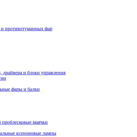
 и противотуманных фар
, драйвера и блоки управления
гни
ьные фары и балки
 проблесковые маячки
альные ксеноновые лампы