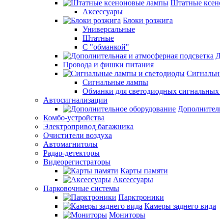
Штатные ксен
Аксессуары
Блоки розжига
Универсальные
Штатные
С "обманкой"
Д
Провода и фишки питания
Cигнальн
Сигнальные лампы
Обманки для светодиодных сигнальных
Автосигнализации
Дополнител
Комбо-устройства
Электропривод багажника
Очистители воздуха
Автомагнитолы
Радар-детекторы
Видеорегистраторы
Карты памяти
Аксессуары
Парковочные системы
Парктроники
Камеры заднего вида
Мониторы