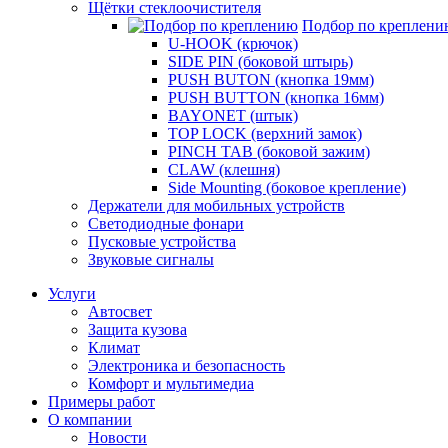
Щётки стеклоочистителя
Подбор по креплени
U-HOOK (крючок)
SIDE PIN (боковой штырь)
PUSH BUTON (кнопка 19мм)
PUSH BUTTON (кнопка 16мм)
BAYONET (штык)
TOP LOCK (верхний замок)
PINCH TAB (боковой зажим)
CLAW (клешня)
Side Mounting (боковое крепление)
Держатели для мобильных устройств
Светодиодные фонари
Пусковые устройства
Звуковые сигналы
Услуги
Автосвет
Защита кузова
Климат
Электроника и безопасность
Комфорт и мультимедиа
Примеры работ
О компании
Новости