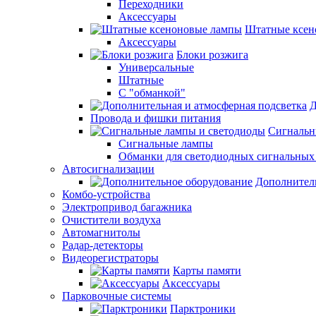
Переходники
Аксессуары
Штатные ксен
Аксессуары
Блоки розжига
Универсальные
Штатные
С "обманкой"
Д
Провода и фишки питания
Cигнальн
Сигнальные лампы
Обманки для светодиодных сигнальных
Автосигнализации
Дополнител
Комбо-устройства
Электропривод багажника
Очистители воздуха
Автомагнитолы
Радар-детекторы
Видеорегистраторы
Карты памяти
Аксессуары
Парковочные системы
Парктроники