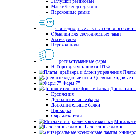
Заглушки резиновые
Маски/бленды для линз
Переходные рамки
Светодиодные лампы головного света
Обманки для светодиодных ламп
Аксессуары
Переходники
Противотуманные фары
Наборы для установки ПТФ
Платы
Дневные ходовые о
Фары 7"
Дополнител
Крепления
Дополнительные фары
Дополнительные балки
Проводка
Фара-искатели
Мигалки и
Галогенные лампы
Универс