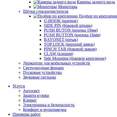
Камеры заднего вида
Мониторы
Щётки стеклоочистителя
Подбор по креплени
U-HOOK (крючок)
SIDE PIN (боковой штырь)
PUSH BUTON (кнопка 19мм)
PUSH BUTTON (кнопка 16мм)
BAYONET (штык)
TOP LOCK (верхний замок)
PINCH TAB (боковой зажим)
CLAW (клешня)
Side Mounting (боковое крепление)
Держатели для мобильных устройств
Светодиодные фонари
Пусковые устройства
Звуковые сигналы
Услуги
Автосвет
Защита кузова
Климат
Электроника и безопасность
Комфорт и мультимедиа
Примеры работ