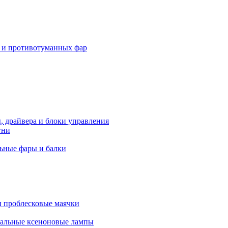
 и противотуманных фар
, драйвера и блоки управления
гни
ьные фары и балки
 проблесковые маячки
альные ксеноновые лампы