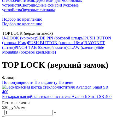
стеклоочистителя
Держатели для мобильных
устройств
Светодиодные фонари
Пусковые
устройства
Звуковые сигналы
-
Подбор по креплению
Подбор по креплению
-
TOP LOCK (верхний замок)
U-HOOK (крючок)
SIDE PIN (боковой штырь)
PUSH BUTON
(кнопка 19мм)
PUSH BUTTON (кнопка 16мм)
BAYONET
(штык)
PINCH TAB (боковой зажим)
CLAW (клешня)
Side
Mounting (боковое крепление)
TOP LOCK (верхний замок)
Фильтр
По популярности
По алфавиту
По цене
Бескаркасная щётка стеклоочистителя Avantech Smart SR 400
Есть в наличии
520
руб.
/комп
-
+