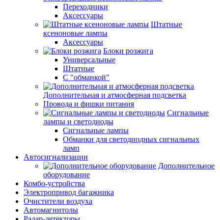
Переходники
Аксессуары
Штатные
ксеноновые лампы
Аксессуары
Блоки розжига
Универсальные
Штатные
С "обманкой"
Дополнительная и атмосферная подсветка
Провода и фишки питания
Cигнальные
лампы и светодиоды
Сигнальные лампы
Обманки для светодиодных сигнальных
ламп
Автосигнализации
Дополнительное
оборудование
Комбо-устройства
Электропривод багажника
Очистители воздуха
Автомагнитолы
Радар-детекторы