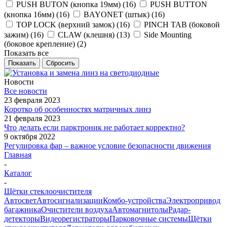
PUSH BUTON (кнопка 19мм) (
16
)
PUSH BUTTON
(кнопка 16мм) (
16
)
BAYONET (штык) (
16
)
TOP LOCK (верхний замок) (
16
)
PINCH TAB (боковой
зажим) (
16
)
CLAW (клешня) (
13
)
Side Mounting
(боковое крепление) (
2
)
Показать все
Сбросить
Новости
Все новости
23 февраля 2023
Коротко об особенностях матричных линз
21 февраля 2023
Что делать если парктроник не работает корректно?
9 октября 2022
Регулировка фар – важное условие безопасности движения
Главная
-
Каталог
-
Щётки стеклоочистителя
Автосвет
Автосигнализации
Комбо-устройства
Электропривод
багажника
Очистители воздуха
Автомагнитолы
Радар-
детекторы
Видеорегистраторы
Парковочные системы
Щётки