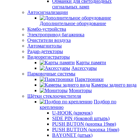
Обманки для светодиодных
сигнальных ламп
Автосигнализации
Дополнительное оборудование
Комбо-устройства
Электропривод багажника
Очистители воздуха
Автомагнитолы
Радар-детекторы
Видеорегистраторы
Карты памяти
Аксессуары
Парковочные системы
Парктроники
Камеры заднего вида
Мониторы
Щётки стеклоочистителя
Подбор по
креплению
U-HOOK (крючок)
SIDE PIN (боковой штырь)
PUSH BUTON (кнопка 19мм)
PUSH BUTTON (кнопка 16мм)
BAYONET (штык)