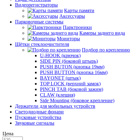
Видеорегистраторы
Карты памяти
Аксессуары
Парковочные системы
Парктроники
Камеры заднего вида
Мониторы
Щётки стеклоочистителя
Подбор по креплению
U-HOOK (крючок)
SIDE PIN (боковой штырь)
PUSH BUTON (кнопка 19мм)
PUSH BUTTON (кнопка 16мм)
BAYONET (штык)
TOP LOCK (верхний замок)
PINCH TAB (боковой зажим)
CLAW (клешня)
Side Mounting (боковое крепление)
Держатели для мобильных устройств
Светодиодные фонари
Пусковые устройства
Звуковые сигналы
Цена