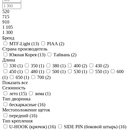
520
715
910
1 105
1 300
Бренд
MTF-Light (
13
)
PIAA (
2
)
Страна производитель
Южная Корея (
13
)
Тайвань (
2
)
Длина
330 (
1
)
350 (
1
)
380 (
1
)
400 (
2
)
430 (
2
)
450 (
1
)
480 (
1
)
500 (
1
)
530 (
1
)
550 (
1
)
600
(
1
)
650 (
1
)
700 (
2
)
Показать все
Сезонность
лето (
15
)
зима (
1
)
Тип дворника
бескаркасные (
16
)
Местоположение щеток
передний (
16
)
Тип крепления
U-HOOK (крючок) (
16
)
SIDE PIN (боковой штырь) (
16
)