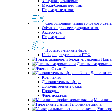
Заглушки резиновые
Маски/бленды для линз
Переходные рамки
Светодиодные лампы головного света
Обманки для светодиодных ламп
Аксессуары
Переходники
Противотуманные фары
Наборы для установки ПТФ
Платы
Дневные ходовые о
Фары 7"
Дополнител
Крепления
Дополнительные фары
Дополнительные балки
Проводка
Фара-искатели
Мигалки и
Галогенные лампы
Универс