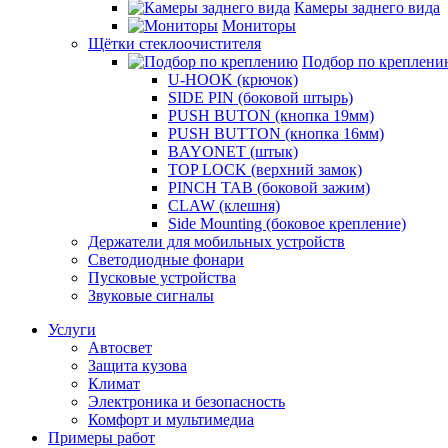
Камеры заднего вида
Мониторы
Щётки стеклоочистителя
Подбор по креплени
U-HOOK (крючок)
SIDE PIN (боковой штырь)
PUSH BUTON (кнопка 19мм)
PUSH BUTTON (кнопка 16мм)
BAYONET (штык)
TOP LOCK (верхний замок)
PINCH TAB (боковой зажим)
CLAW (клешня)
Side Mounting (боковое крепление)
Держатели для мобильных устройств
Светодиодные фонари
Пусковые устройства
Звуковые сигналы
Услуги
Автосвет
Защита кузова
Климат
Электроника и безопасность
Комфорт и мультимедиа
Примеры работ