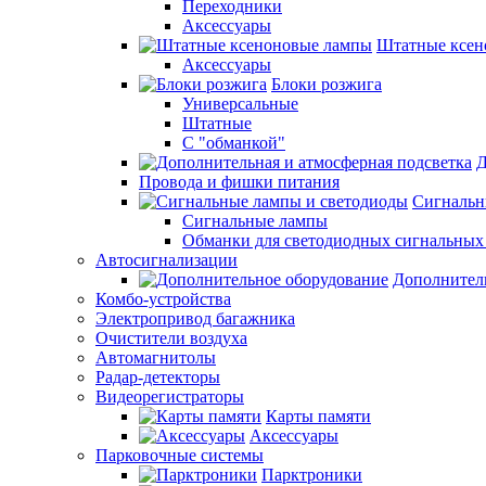
Переходники
Аксессуары
Штатные ксен
Аксессуары
Блоки розжига
Универсальные
Штатные
С "обманкой"
Д
Провода и фишки питания
Cигнальн
Сигнальные лампы
Обманки для светодиодных сигнальных
Автосигнализации
Дополнител
Комбо-устройства
Электропривод багажника
Очистители воздуха
Автомагнитолы
Радар-детекторы
Видеорегистраторы
Карты памяти
Аксессуары
Парковочные системы
Парктроники