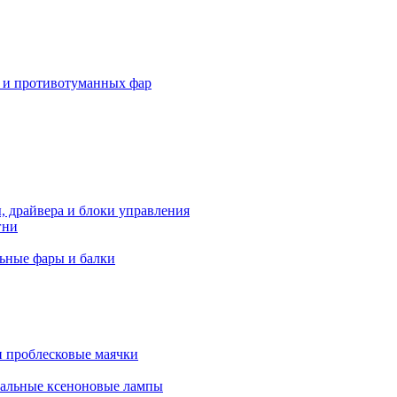
 и противотуманных фар
, драйвера и блоки управления
гни
ьные фары и балки
 проблесковые маячки
альные ксеноновые лампы