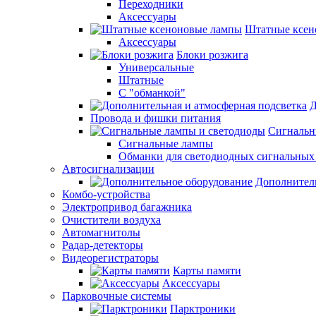
Переходники
Аксессуары
Штатные ксен
Аксессуары
Блоки розжига
Универсальные
Штатные
С "обманкой"
Д
Провода и фишки питания
Cигнальн
Сигнальные лампы
Обманки для светодиодных сигнальных
Автосигнализации
Дополнител
Комбо-устройства
Электропривод багажника
Очистители воздуха
Автомагнитолы
Радар-детекторы
Видеорегистраторы
Карты памяти
Аксессуары
Парковочные системы
Парктроники