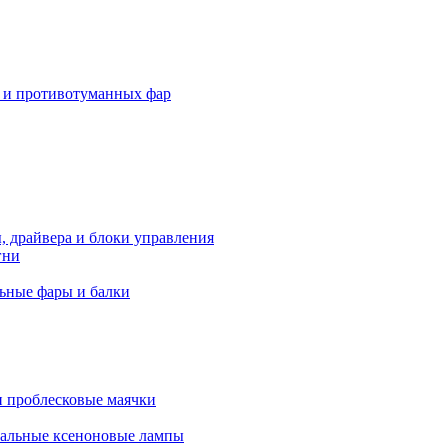
 и противотуманных фар
, драйвера и блоки управления
гни
ьные фары и балки
 проблесковые маячки
альные ксеноновые лампы