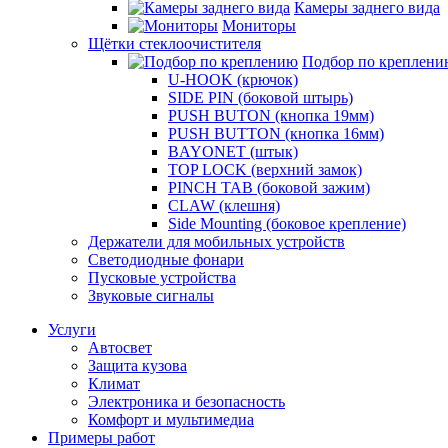
Камеры заднего вида
Мониторы
Щётки стеклоочистителя
Подбор по креплени
U-HOOK (крючок)
SIDE PIN (боковой штырь)
PUSH BUTON (кнопка 19мм)
PUSH BUTTON (кнопка 16мм)
BAYONET (штык)
TOP LOCK (верхний замок)
PINCH TAB (боковой зажим)
CLAW (клешня)
Side Mounting (боковое крепление)
Держатели для мобильных устройств
Светодиодные фонари
Пусковые устройства
Звуковые сигналы
Услуги
Автосвет
Защита кузова
Климат
Электроника и безопасность
Комфорт и мультимедиа
Примеры работ