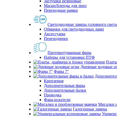
Заглушки резиновые
Маски/бленды для линз
Переходные рамки
Светодиодные лампы головного света
Обманки для светодиодных ламп
Аксессуары
Переходники
Противотуманные фары
Наборы для установки ПТФ
Платы
Дневные ходовые о
Фары 7"
Дополнител
Крепления
Дополнительные фары
Дополнительные балки
Проводка
Фара-искатели
Мигалки и
Галогенные лампы
Универс