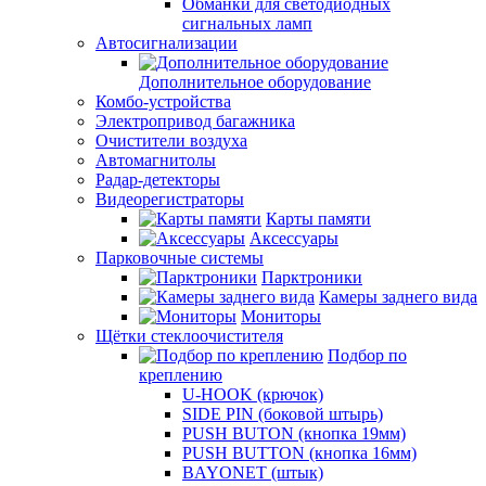
Обманки для светодиодных
сигнальных ламп
Автосигнализации
Дополнительное оборудование
Комбо-устройства
Электропривод багажника
Очистители воздуха
Автомагнитолы
Радар-детекторы
Видеорегистраторы
Карты памяти
Аксессуары
Парковочные системы
Парктроники
Камеры заднего вида
Мониторы
Щётки стеклоочистителя
Подбор по
креплению
U-HOOK (крючок)
SIDE PIN (боковой штырь)
PUSH BUTON (кнопка 19мм)
PUSH BUTTON (кнопка 16мм)
BAYONET (штык)