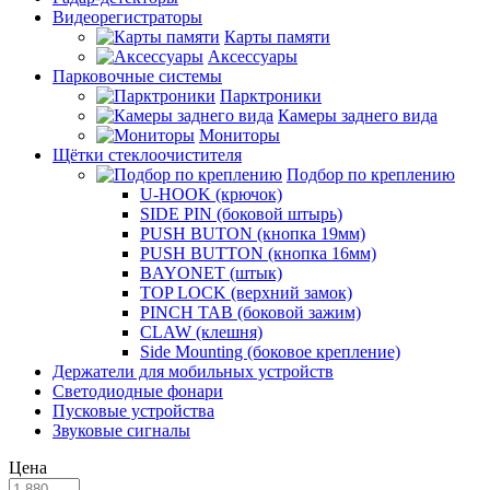
Видеорегистраторы
Карты памяти
Аксессуары
Парковочные системы
Парктроники
Камеры заднего вида
Мониторы
Щётки стеклоочистителя
Подбор по креплению
U-HOOK (крючок)
SIDE PIN (боковой штырь)
PUSH BUTON (кнопка 19мм)
PUSH BUTTON (кнопка 16мм)
BAYONET (штык)
TOP LOCK (верхний замок)
PINCH TAB (боковой зажим)
CLAW (клешня)
Side Mounting (боковое крепление)
Держатели для мобильных устройств
Светодиодные фонари
Пусковые устройства
Звуковые сигналы
Цена