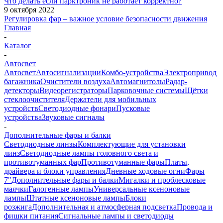
Что делать если парктроник не работает корректно?
9 октября 2022
Регулировка фар – важное условие безопасности движения
Главная
-
Каталог
-
Автосвет
Автосвет
Автосигнализации
Комбо-устройства
Электропривод
багажника
Очистители воздуха
Автомагнитолы
Радар-
детекторы
Видеорегистраторы
Парковочные системы
Щётки
стеклоочистителя
Держатели для мобильных
устройств
Светодиодные фонари
Пусковые
устройства
Звуковые сигналы
-
Дополнительные фары и балки
Светодиодные линзы
Комплектующие для установки
линз
Светодиодные лампы головного света и
противотуманных фар
Противотуманные фары
Платы,
драйвера и блоки управления
Дневные ходовые огни
Фары
7"
Дополнительные фары и балки
Мигалки и проблесковые
маячки
Галогенные лампы
Универсальные ксеноновые
лампы
Штатные ксеноновые лампы
Блоки
розжига
Дополнительная и атмосферная подсветка
Провода и
фишки питания
Cигнальные лампы и светодиоды