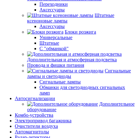
Переходники
Аксессуары
Штатные
ксеноновые лампы
Аксессуары
Блоки розжига
Универсальные
Штатные
С "обманкой"
Дополнительная и атмосферная подсветка
Провода и фишки питания
Cигнальные
лампы и светодиоды
Сигнальные лампы
Обманки для светодиодных сигнальных
ламп
Автосигнализации
Дополнительное
оборудование
Комбо-устройства
Электропривод багажника
Очистители воздуха
Автомагнитолы
Радар-детекторы