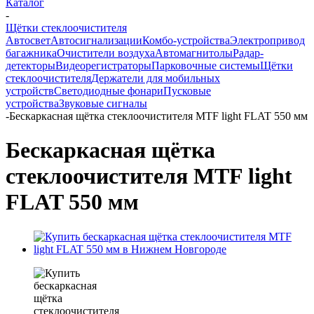
Каталог
-
Щётки стеклоочистителя
Автосвет
Автосигнализации
Комбо-устройства
Электропривод
багажника
Очистители воздуха
Автомагнитолы
Радар-
детекторы
Видеорегистраторы
Парковочные системы
Щётки
стеклоочистителя
Держатели для мобильных
устройств
Светодиодные фонари
Пусковые
устройства
Звуковые сигналы
-
Бескаркасная щётка стеклоочистителя MTF light FLAT 550 мм
Бескаркасная щётка
стеклоочистителя MTF light
FLAT 550 мм