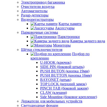
Электропривод багажника
Очистители воздуха
Автомагнитолы
Радар-детекторы
Видеорегистраторы
Карты памяти
Аксессуары
Парковочные системы
Парктроники
Камеры заднего вида
Мониторы
Щётки стеклоочистителя
Подбор по
креплению
U-HOOK (крючок)
SIDE PIN (боковой штырь)
PUSH BUTON (кнопка 19мм)
PUSH BUTTON (кнопка 16мм)
BAYONET (штык)
TOP LOCK (верхний замок)
PINCH TAB (боковой зажим)
CLAW (клешня)
Side Mounting (боковое крепление)
Держатели для мобильных устройств
Светодиодные фонари