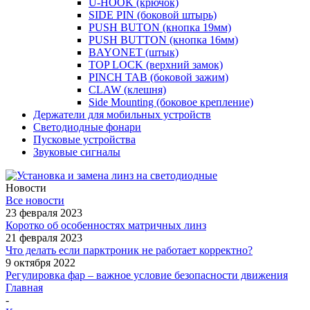
U-HOOK (крючок)
SIDE PIN (боковой штырь)
PUSH BUTON (кнопка 19мм)
PUSH BUTTON (кнопка 16мм)
BAYONET (штык)
TOP LOCK (верхний замок)
PINCH TAB (боковой зажим)
CLAW (клешня)
Side Mounting (боковое крепление)
Держатели для мобильных устройств
Светодиодные фонари
Пусковые устройства
Звуковые сигналы
Новости
Все новости
23 февраля 2023
Коротко об особенностях матричных линз
21 февраля 2023
Что делать если парктроник не работает корректно?
9 октября 2022
Регулировка фар – важное условие безопасности движения
Главная
-