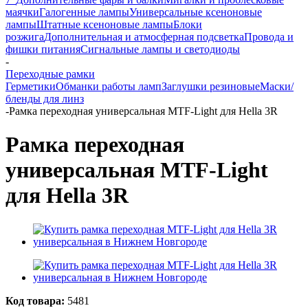
маячки
Галогенные лампы
Универсальные ксеноновые
лампы
Штатные ксеноновые лампы
Блоки
розжига
Дополнительная и атмосферная подсветка
Провода и
фишки питания
Cигнальные лампы и светодиоды
-
Переходные рамки
Герметики
Обманки работы ламп
Заглушки резиновые
Маски/
бленды для линз
-
Рамка переходная универсальная MTF-Light для Hella 3R
Рамка переходная
универсальная MTF-Light
для Hella 3R
Код товара:
5481