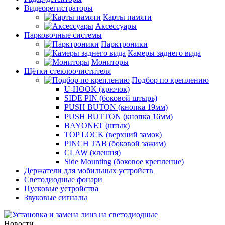
Видеорегистраторы
Карты памяти
Аксессуары
Парковочные системы
Парктроники
Камеры заднего вида
Мониторы
Щётки стеклоочистителя
Подбор по креплению
U-HOOK (крючок)
SIDE PIN (боковой штырь)
PUSH BUTON (кнопка 19мм)
PUSH BUTTON (кнопка 16мм)
BAYONET (штык)
TOP LOCK (верхний замок)
PINCH TAB (боковой зажим)
CLAW (клешня)
Side Mounting (боковое крепление)
Держатели для мобильных устройств
Светодиодные фонари
Пусковые устройства
Звуковые сигналы
Новости