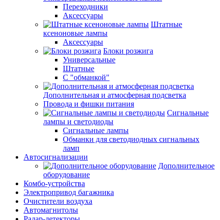
Переходники
Аксессуары
Штатные
ксеноновые лампы
Аксессуары
Блоки розжига
Универсальные
Штатные
С "обманкой"
Дополнительная и атмосферная подсветка
Провода и фишки питания
Cигнальные
лампы и светодиоды
Сигнальные лампы
Обманки для светодиодных сигнальных
ламп
Автосигнализации
Дополнительное
оборудование
Комбо-устройства
Электропривод багажника
Очистители воздуха
Автомагнитолы
Радар-детекторы