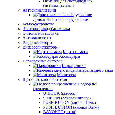
Обманки для светодиодных
сигнальных ламп
Автосигнализации
Дополнительное оборудование
Комбо-устройства
Электропривод багажника
Очистители воздуха
Автомагнитолы
Радар-детекторы
Видеорегистраторы
Карты памяти
Аксессуары
Парковочные системы
Парктроники
Камеры заднего вида
Мониторы
Щётки стеклоочистителя
Подбор по
креплению
U-HOOK (крючок)
SIDE PIN (боковой штырь)
PUSH BUTON (кнопка 19мм)
PUSH BUTTON (кнопка 16мм)
BAYONET (штык)