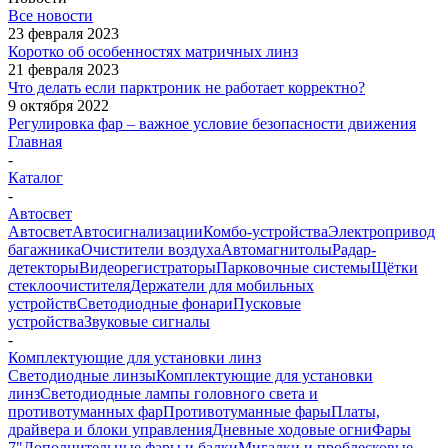
Все новости
23 февраля 2023
Коротко об особенностях матричных линз
21 февраля 2023
Что делать если парктроник не работает корректно?
9 октября 2022
Регулировка фар – важное условие безопасности движения
Главная
-
Каталог
-
Автосвет
Автосвет
Автосигнализации
Комбо-устройства
Электропривод
багажника
Очистители воздуха
Автомагнитолы
Радар-
детекторы
Видеорегистраторы
Парковочные системы
Щётки
стеклоочистителя
Держатели для мобильных
устройств
Светодиодные фонари
Пусковые
устройства
Звуковые сигналы
-
Комплектующие для установки линз
Светодиодные линзы
Комплектующие для установки
линз
Светодиодные лампы головного света и
противотуманных фар
Противотуманные фары
Платы,
драйвера и блоки управления
Дневные ходовые огни
Фары
7"
Дополнительные фары и балки
Мигалки и проблесковые