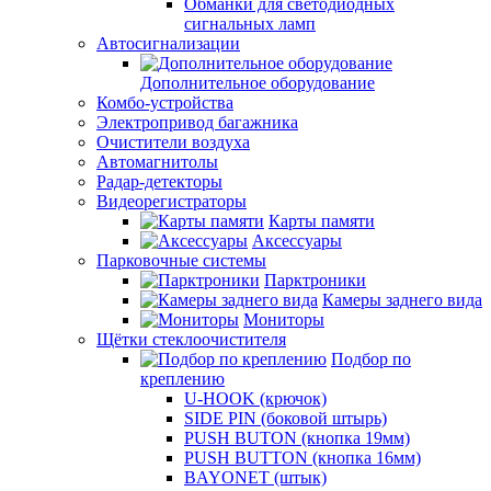
Обманки для светодиодных
сигнальных ламп
Автосигнализации
Дополнительное оборудование
Комбо-устройства
Электропривод багажника
Очистители воздуха
Автомагнитолы
Радар-детекторы
Видеорегистраторы
Карты памяти
Аксессуары
Парковочные системы
Парктроники
Камеры заднего вида
Мониторы
Щётки стеклоочистителя
Подбор по
креплению
U-HOOK (крючок)
SIDE PIN (боковой штырь)
PUSH BUTON (кнопка 19мм)
PUSH BUTTON (кнопка 16мм)
BAYONET (штык)