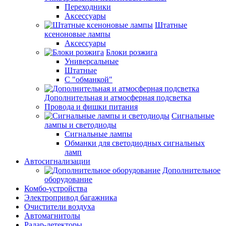
Переходники
Аксессуары
Штатные
ксеноновые лампы
Аксессуары
Блоки розжига
Универсальные
Штатные
С "обманкой"
Дополнительная и атмосферная подсветка
Провода и фишки питания
Cигнальные
лампы и светодиоды
Сигнальные лампы
Обманки для светодиодных сигнальных
ламп
Автосигнализации
Дополнительное
оборудование
Комбо-устройства
Электропривод багажника
Очистители воздуха
Автомагнитолы
Радар-детекторы