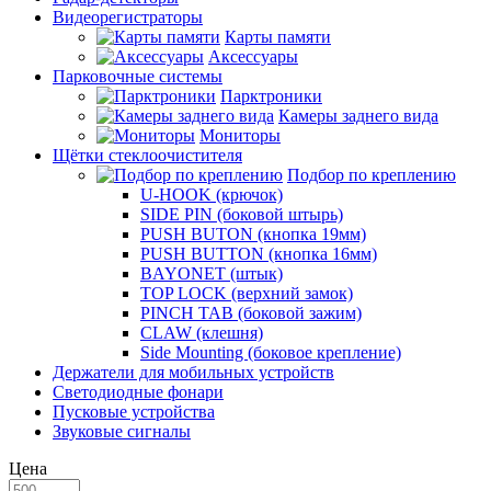
Видеорегистраторы
Карты памяти
Аксессуары
Парковочные системы
Парктроники
Камеры заднего вида
Мониторы
Щётки стеклоочистителя
Подбор по креплению
U-HOOK (крючок)
SIDE PIN (боковой штырь)
PUSH BUTON (кнопка 19мм)
PUSH BUTTON (кнопка 16мм)
BAYONET (штык)
TOP LOCK (верхний замок)
PINCH TAB (боковой зажим)
CLAW (клешня)
Side Mounting (боковое крепление)
Держатели для мобильных устройств
Светодиодные фонари
Пусковые устройства
Звуковые сигналы
Цена