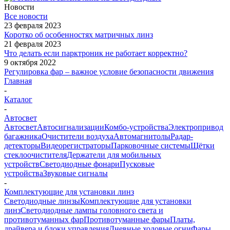
Новости
Все новости
23 февраля 2023
Коротко об особенностях матричных линз
21 февраля 2023
Что делать если парктроник не работает корректно?
9 октября 2022
Регулировка фар – важное условие безопасности движения
Главная
-
Каталог
-
Автосвет
Автосвет
Автосигнализации
Комбо-устройства
Электропривод
багажника
Очистители воздуха
Автомагнитолы
Радар-
детекторы
Видеорегистраторы
Парковочные системы
Щётки
стеклоочистителя
Держатели для мобильных
устройств
Светодиодные фонари
Пусковые
устройства
Звуковые сигналы
-
Комплектующие для установки линз
Светодиодные линзы
Комплектующие для установки
линз
Светодиодные лампы головного света и
противотуманных фар
Противотуманные фары
Платы,
драйвера и блоки управления
Дневные ходовые огни
Фары