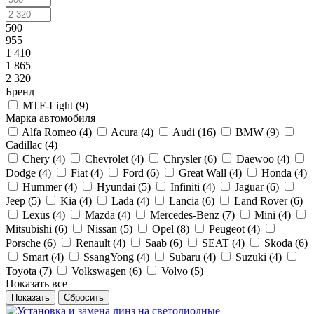
500
955
1 410
1 865
2 320
Бренд
MTF-Light (
9
)
Марка автомобиля
Alfa Romeo (
4
)
Acura (
4
)
Audi (
16
)
BMW (
9
)
Cadillac (
4
)
Chery (
4
)
Chevrolet (
4
)
Chrysler (
6
)
Daewoo (
4
)
Dodge (
4
)
Fiat (
4
)
Ford (
6
)
Great Wall (
4
)
Honda (
4
)
Hummer (
4
)
Hyundai (
5
)
Infiniti (
4
)
Jaguar (
6
)
Jeep (
5
)
Kia (
4
)
Lada (
4
)
Lancia (
6
)
Land Rover (
6
)
Lexus (
4
)
Mazda (
4
)
Mercedes-Benz (
7
)
Mini (
4
)
Mitsubishi (
6
)
Nissan (
5
)
Opel (
8
)
Peugeot (
4
)
Porsche (
6
)
Renault (
4
)
Saab (
6
)
SEAT (
4
)
Skoda (
6
)
Smart (
4
)
SsangYong (
4
)
Subaru (
4
)
Suzuki (
4
)
Toyota (
7
)
Volkswagen (
6
)
Volvo (
5
)
Показать все
Сбросить