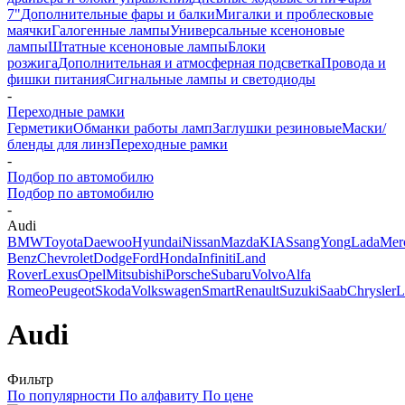
7"
Дополнительные фары и балки
Мигалки и проблесковые
маячки
Галогенные лампы
Универсальные ксеноновые
лампы
Штатные ксеноновые лампы
Блоки
розжига
Дополнительная и атмосферная подсветка
Провода и
фишки питания
Cигнальные лампы и светодиоды
-
Переходные рамки
Герметики
Обманки работы ламп
Заглушки резиновые
Маски/
бленды для линз
Переходные рамки
-
Подбор по автомобилю
Подбор по автомобилю
-
Audi
BMW
Toyota
Daewoo
Hyundai
Nissan
Mazda
KIA
SsangYong
Lada
Mer
Benz
Chevrolet
Dodge
Ford
Honda
Infiniti
Land
Rover
Lexus
Opel
Mitsubishi
Porsche
Subaru
Volvo
Alfa
Romeo
Peugeot
Skoda
Volkswagen
Smart
Renault
Suzuki
Saab
Chrysler
L
Audi
Фильтр
По популярности
По алфавиту
По цене