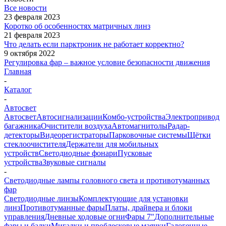
Все новости
23 февраля 2023
Коротко об особенностях матричных линз
21 февраля 2023
Что делать если парктроник не работает корректно?
9 октября 2022
Регулировка фар – важное условие безопасности движения
Главная
-
Каталог
-
Автосвет
Автосвет
Автосигнализации
Комбо-устройства
Электропривод
багажника
Очистители воздуха
Автомагнитолы
Радар-
детекторы
Видеорегистраторы
Парковочные системы
Щётки
стеклоочистителя
Держатели для мобильных
устройств
Светодиодные фонари
Пусковые
устройства
Звуковые сигналы
-
Светодиодные лампы головного света и противотуманных
фар
Светодиодные линзы
Комплектующие для установки
линз
Противотуманные фары
Платы, драйвера и блоки
управления
Дневные ходовые огни
Фары 7"
Дополнительные
фары и балки
Мигалки и проблесковые маячки
Галогенные