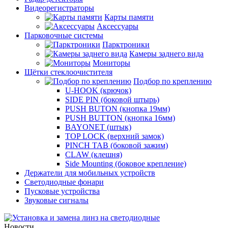
Видеорегистраторы
Карты памяти
Аксессуары
Парковочные системы
Парктроники
Камеры заднего вида
Мониторы
Щётки стеклоочистителя
Подбор по креплению
U-HOOK (крючок)
SIDE PIN (боковой штырь)
PUSH BUTON (кнопка 19мм)
PUSH BUTTON (кнопка 16мм)
BAYONET (штык)
TOP LOCK (верхний замок)
PINCH TAB (боковой зажим)
CLAW (клешня)
Side Mounting (боковое крепление)
Держатели для мобильных устройств
Светодиодные фонари
Пусковые устройства
Звуковые сигналы
Новости