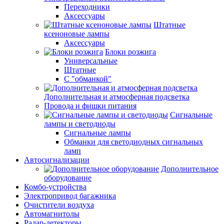
Переходники
Аксессуары
Штатные
ксеноновые лампы
Аксессуары
Блоки розжига
Универсальные
Штатные
С "обманкой"
Дополнительная и атмосферная подсветка
Провода и фишки питания
Cигнальные
лампы и светодиоды
Сигнальные лампы
Обманки для светодиодных сигнальных
ламп
Автосигнализации
Дополнительное
оборудование
Комбо-устройства
Электропривод багажника
Очистители воздуха
Автомагнитолы
Радар-детекторы