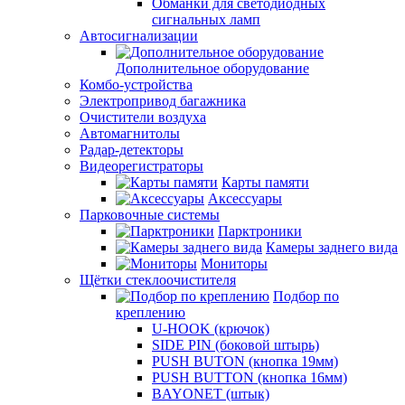
Обманки для светодиодных
сигнальных ламп
Автосигнализации
Дополнительное оборудование
Комбо-устройства
Электропривод багажника
Очистители воздуха
Автомагнитолы
Радар-детекторы
Видеорегистраторы
Карты памяти
Аксессуары
Парковочные системы
Парктроники
Камеры заднего вида
Мониторы
Щётки стеклоочистителя
Подбор по
креплению
U-HOOK (крючок)
SIDE PIN (боковой штырь)
PUSH BUTON (кнопка 19мм)
PUSH BUTTON (кнопка 16мм)
BAYONET (штык)