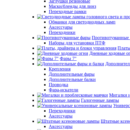
Заглушки резиновые
Маски/бленды для линз
Переходные рамки
Обманки для светодиодных ламп
Аксессуары
Переходники
Противотуманные
Наборы для установки ПТФ
Платы
Дневные ходовые о
Фары 7"
Дополнител
Крепления
Дополнительные фары
Дополнительные балки
Проводка
Фара-искатели
Мигалки и
Галогенные лампы
Универс
Переходники
Аксессуары
Штатные ксен
Аксессуары