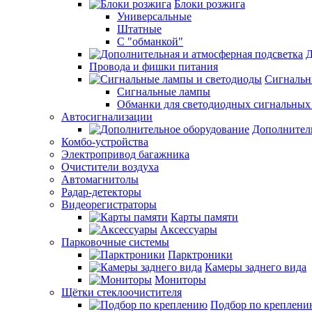
Блоки розжига
Универсальные
Штатные
С "обманкой"
Д
Провода и фишки питания
Cигнальн
Сигнальные лампы
Обманки для светодиодных сигнальных
Автосигнализации
Дополнител
Комбо-устройства
Электропривод багажника
Очистители воздуха
Автомагнитолы
Радар-детекторы
Видеорегистраторы
Карты памяти
Аксессуары
Парковочные системы
Парктроники
Камеры заднего вида
Мониторы
Щётки стеклоочистителя
Подбор по креплени