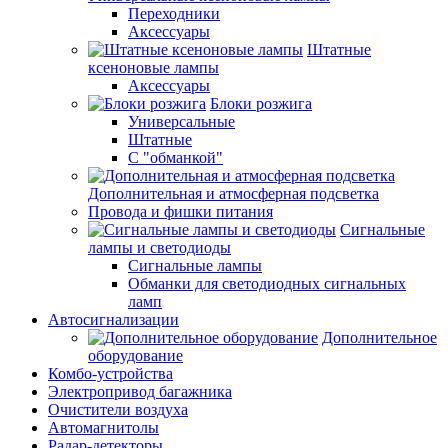
Переходники
Аксессуары
Штатные
ксеноновые лампы
Аксессуары
Блоки розжига
Универсальные
Штатные
С "обманкой"
Дополнительная и атмосферная подсветка
Провода и фишки питания
Cигнальные
лампы и светодиоды
Сигнальные лампы
Обманки для светодиодных сигнальных
ламп
Автосигнализации
Дополнительное
оборудование
Комбо-устройства
Электропривод багажника
Очистители воздуха
Автомагнитолы
Радар-детекторы