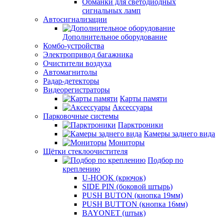
Обманки для светодиодных
сигнальных ламп
Автосигнализации
Дополнительное оборудование
Комбо-устройства
Электропривод багажника
Очистители воздуха
Автомагнитолы
Радар-детекторы
Видеорегистраторы
Карты памяти
Аксессуары
Парковочные системы
Парктроники
Камеры заднего вида
Мониторы
Щётки стеклоочистителя
Подбор по
креплению
U-HOOK (крючок)
SIDE PIN (боковой штырь)
PUSH BUTON (кнопка 19мм)
PUSH BUTTON (кнопка 16мм)
BAYONET (штык)