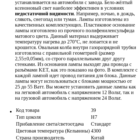
устанавливается на автомобили с завода. Бело-жёлтый
ксеноновый свет наиболее эффективен в условиях
недостаточной видимости
. Например, ночью, в дождь,
слякоть, снегопад или туман. Лампы изготовлены из
качественных комплектующих. Пластиковое основание
лампы изготовлено из прочного полифениленсульфида
матового цвета. Данный материал выдерживает
температуру нагрева до 270°С, не лопается и не
крошится. Овальная колба внутри газоразрядной трубки
изготовлена с правильной геометрией (размер
2,55±0,05мм), со строго параллельными друг другу
стенками. Из основания лампы выходят два провода с
разъёмами KET, как это показано на фото. В комплекте с
каждой лампой идет провод питания для блока. Данные
лампы могут использоваться с блоками мощностью от
25 до 55 Ватт. Вы можете установить данные лампы как
на легковой автомобиль с напряжением 12 Вольт, так и
на грузовой автомобиль с напряжением 24 Вольт.
Код товара
39
Тип цоколя
H7
Прибавление света/светоотдача
Стандарт
Цветовая температура (Кельвины)
4300
Страна производитель
Китай