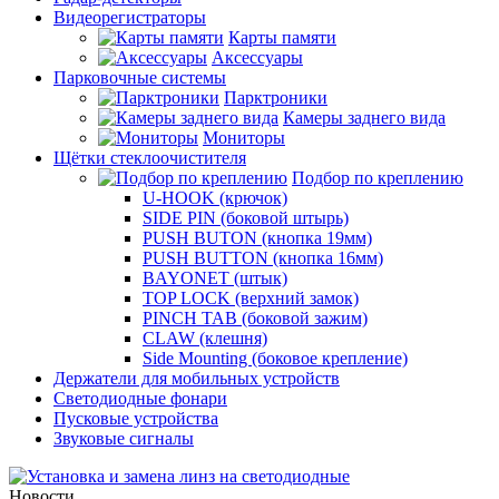
Видеорегистраторы
Карты памяти
Аксессуары
Парковочные системы
Парктроники
Камеры заднего вида
Мониторы
Щётки стеклоочистителя
Подбор по креплению
U-HOOK (крючок)
SIDE PIN (боковой штырь)
PUSH BUTON (кнопка 19мм)
PUSH BUTTON (кнопка 16мм)
BAYONET (штык)
TOP LOCK (верхний замок)
PINCH TAB (боковой зажим)
CLAW (клешня)
Side Mounting (боковое крепление)
Держатели для мобильных устройств
Светодиодные фонари
Пусковые устройства
Звуковые сигналы
Новости