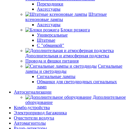
Переходники
Аксессуары
Штатные
ксеноновые лампы
Аксессуары
Блоки розжига
Универсальные
Штатные
С "обманкой"
Дополнительная и атмосферная подсветка
Провода и фишки питания
Cигнальные
лампы и светодиоды
Сигнальные лампы
Обманки для светодиодных сигнальных
ламп
Автосигнализации
Дополнительное
оборудование
Комбо-устройства
Электропривод багажника
Очистители воздуха
Автомагнитолы
Радар-детекторы