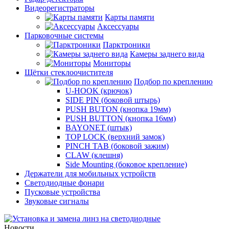
Видеорегистраторы
Карты памяти
Аксессуары
Парковочные системы
Парктроники
Камеры заднего вида
Мониторы
Щётки стеклоочистителя
Подбор по креплению
U-HOOK (крючок)
SIDE PIN (боковой штырь)
PUSH BUTON (кнопка 19мм)
PUSH BUTTON (кнопка 16мм)
BAYONET (штык)
TOP LOCK (верхний замок)
PINCH TAB (боковой зажим)
CLAW (клешня)
Side Mounting (боковое крепление)
Держатели для мобильных устройств
Светодиодные фонари
Пусковые устройства
Звуковые сигналы
Новости