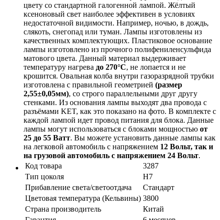
цвету со стандартной галогенной лампой. Жёлтый
ксеноновый свет наиболее эффективен в условиях
недостаточной видимости. Например, ночью, в дождь,
слякоть, снегопад или туман. Лампы изготовлены из
качественных комплектующих. Пластиковое основание
лампы изготовлено из прочного полифениленсульфида
матового цвета. Данный материал выдерживает
температуру нагрева
до 270°С
, не лопается и не
крошится. Овальная колба внутри газоразрядной трубки
изготовлена с правильной геометрией
(размер
2,55±0,05мм)
, со строго параллельными друг другу
стенками. Из основания лампы выходят два провода с
разъёмами KET, как это показано на фото. В комплекте с
каждой лампой идет провод питания для блока. Данные
лампы могут использоваться с блоками мощностью
от
25 до 55 Ватт
. Вы можете установить данные лампы как
на легковой автомобиль с напряжением
12 Вольт, так и
на грузовой автомобиль с напряжением 24 Вольт
.
Код товара
3287
Тип цоколя
H7
Прибавление света/светоотдача
Стандарт
Цветовая температура (Кельвины)
3800
Страна производитель
Китай
Гарантия
6 месяцев