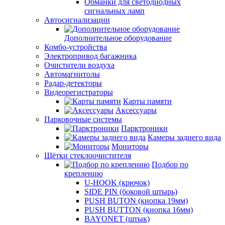
Обманки для светодиодных
сигнальных ламп
Автосигнализации
Дополнительное оборудование
Комбо-устройства
Электропривод багажника
Очистители воздуха
Автомагнитолы
Радар-детекторы
Видеорегистраторы
Карты памяти
Аксессуары
Парковочные системы
Парктроники
Камеры заднего вида
Мониторы
Щётки стеклоочистителя
Подбор по
креплению
U-HOOK (крючок)
SIDE PIN (боковой штырь)
PUSH BUTON (кнопка 19мм)
PUSH BUTTON (кнопка 16мм)
BAYONET (штык)