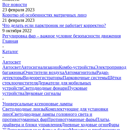
Все новости
23 февраля 2023
Коротко об особенностях матричных линз
21 февраля 2023
Что делать если парктроник не работает корректно?
9 октября 2022
Регулировка фар – важное условие безопасности движения
Главная
-
Каталог
-
Автосвет
Автосвет
Автосигнализации
Комбо-устройства
Электропривод
багажника
Очистители воздуха
Автомагнитолы
Радар-
детекторы
Видеорегистраторы
Парковочные системы
Щётки
стеклоочистителя
Держатели для мобильных
устройств
Светодиодные фонари
Пусковые
устройства
Звуковые сигналы
-
Универсальные ксеноновые лампы
Светодиодные линзы
Комплектующие для установки
линз
Светодиодные лампы головного света и
противотуманных фар
Противотуманные фары
Платы,
драйвера и блоки управления
Дневные ходовые огни
Фары
7"
Дополнительные фары и балки
Мигалки и проблесковые