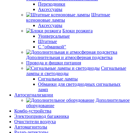
Переходники
Аксессуары
Штатные
ксеноновые лампы
Аксессуары
Блоки розжига
Универсальные
Штатные
С "обманкой"
Дополнительная и атмосферная подсветка
Провода и фишки питания
Cигнальные
лампы и светодиоды
Сигнальные лампы
Обманки для светодиодных сигнальных
ламп
Автосигнализации
Дополнительное
оборудование
Комбо-устройства
Электропривод багажника
Очистители воздуха
Автомагнитолы
Радар-детекторы