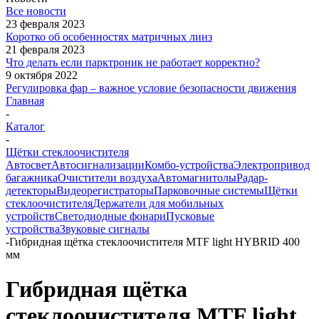
Все новости
23 февраля 2023
Коротко об особенностях матричных линз
21 февраля 2023
Что делать если парктроник не работает корректно?
9 октября 2022
Регулировка фар – важное условие безопасности движения
Главная
-
Каталог
-
Щётки стеклоочистителя
Автосвет
Автосигнализации
Комбо-устройства
Электропривод
багажника
Очистители воздуха
Автомагнитолы
Радар-
детекторы
Видеорегистраторы
Парковочные системы
Щётки
стеклоочистителя
Держатели для мобильных
устройств
Светодиодные фонари
Пусковые
устройства
Звуковые сигналы
-
Гибридная щётка стеклоочистителя MTF light HYBRID 400
мм
Гибридная щётка
стеклоочистителя MTF light