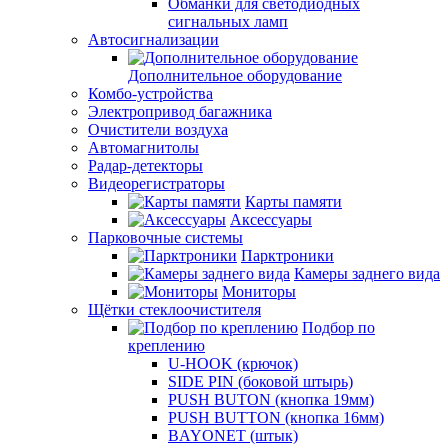
Обманки для светодиодных
сигнальных ламп
Автосигнализации
Дополнительное оборудование
Комбо-устройства
Электропривод багажника
Очистители воздуха
Автомагнитолы
Радар-детекторы
Видеорегистраторы
Карты памяти
Аксессуары
Парковочные системы
Парктроники
Камеры заднего вида
Мониторы
Щётки стеклоочистителя
Подбор по
креплению
U-HOOK (крючок)
SIDE PIN (боковой штырь)
PUSH BUTON (кнопка 19мм)
PUSH BUTTON (кнопка 16мм)
BAYONET (штык)