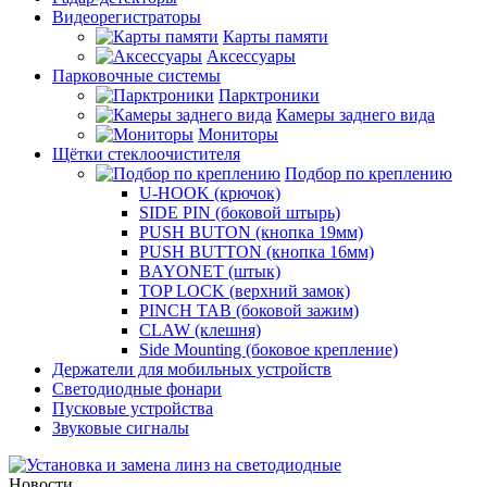
Видеорегистраторы
Карты памяти
Аксессуары
Парковочные системы
Парктроники
Камеры заднего вида
Мониторы
Щётки стеклоочистителя
Подбор по креплению
U-HOOK (крючок)
SIDE PIN (боковой штырь)
PUSH BUTON (кнопка 19мм)
PUSH BUTTON (кнопка 16мм)
BAYONET (штык)
TOP LOCK (верхний замок)
PINCH TAB (боковой зажим)
CLAW (клешня)
Side Mounting (боковое крепление)
Держатели для мобильных устройств
Светодиодные фонари
Пусковые устройства
Звуковые сигналы
Новости