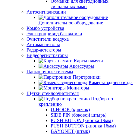
Обманки для светодиодных
сигнальных ламп
Автосигнализации
Дополнительное оборудование
Комбо-устройства
Электропривод багажника
Очистители воздуха
Автомагнитолы
Радар-детекторы
Видеорегистраторы
Карты памяти
Аксессуары
Парковочные системы
Парктроники
Камеры заднего вида
Мониторы
Щётки стеклоочистителя
Подбор по
креплению
U-HOOK (крючок)
SIDE PIN (боковой штырь)
PUSH BUTON (кнопка 19мм)
PUSH BUTTON (кнопка 16мм)
BAYONET (штык)