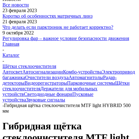
Все новости
23 февраля 2023
Коротко об особенностях матричных линз
21 февраля 2023
Что делать если парктроник не работает корректно?
9 октября 2022
Регулировка фар – важное условие безопасности движения
Главная
-
Каталог
-
Щётки стеклоочистителя
Автосвет
Автосигнализации
Комбо-устройства
Электропривод
багажника
Очистители воздуха
Автомагнитолы
Радар-
детекторы
Видеорегистраторы
Парковочные системы
Щётки
стеклоочистителя
Держатели для мобильных
устройств
Светодиодные фонари
Пусковые
устройства
Звуковые сигналы
-
Гибридная щётка стеклоочистителя MTF light HYBRID 500
мм
Гибридная щётка
стеклоочистителя MTF light