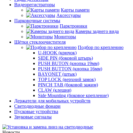
Видеорегистраторы
Карты памяти
Аксессуары
Парковочные системы
Парктроники
Камеры заднего вида
Мониторы
Щётки стеклоочистителя
Подбор по креплению
U-HOOK (крючок)
SIDE PIN (боковой штырь)
PUSH BUTON (кнопка 19мм)
PUSH BUTTON (кнопка 16мм)
BAYONET (штык)
TOP LOCK (верхний замок)
PINCH TAB (боковой зажим)
CLAW (клешня)
Side Mounting (боковое крепление)
Держатели для мобильных устройств
Светодиодные фонари
Пусковые устройства
Звуковые сигналы
Новости