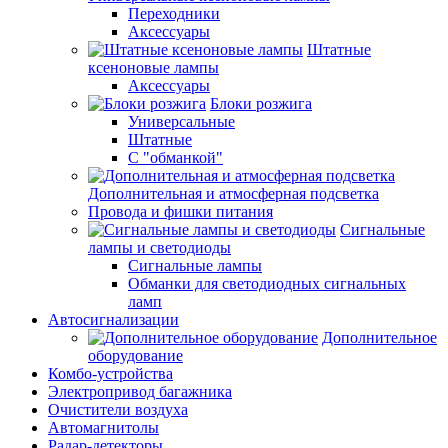
Переходники
Аксессуары
Штатные
ксеноновые лампы
Аксессуары
Блоки розжига
Универсальные
Штатные
С "обманкой"
Дополнительная и атмосферная подсветка
Провода и фишки питания
Cигнальные
лампы и светодиоды
Сигнальные лампы
Обманки для светодиодных сигнальных
ламп
Автосигнализации
Дополнительное
оборудование
Комбо-устройства
Электропривод багажника
Очистители воздуха
Автомагнитолы
Радар-детекторы