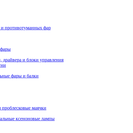
 и противотуманных фар
 фары
, драйвера и блоки управления
гни
ьные фары и балки
 проблесковые маячки
альные ксеноновые лампы