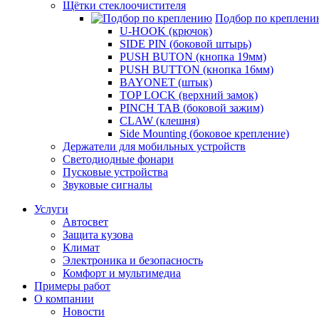
Щётки стеклоочистителя
Подбор по креплени
U-HOOK (крючок)
SIDE PIN (боковой штырь)
PUSH BUTON (кнопка 19мм)
PUSH BUTTON (кнопка 16мм)
BAYONET (штык)
TOP LOCK (верхний замок)
PINCH TAB (боковой зажим)
CLAW (клешня)
Side Mounting (боковое крепление)
Держатели для мобильных устройств
Светодиодные фонари
Пусковые устройства
Звуковые сигналы
Услуги
Автосвет
Защита кузова
Климат
Электроника и безопасность
Комфорт и мультимедиа
Примеры работ
О компании
Новости