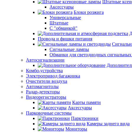
Штатные ксен
Аксессуары
Блоки розжига
Универсальные
Штатные
С "обманкой"
Д
Провода и фишки питания
Cигнальн
Сигнальные лампы
Обманки для светодиодных сигнальных
Автосигнализации
Дополнител
Комбо-устройства
Электропривод багажника
Очистители воздуха
Автомагнитолы
Радар-детекторы
Видеорегистраторы
Карты памяти
Аксессуары
Парковочные системы
Парктроники
Камеры заднего вида
Мониторы