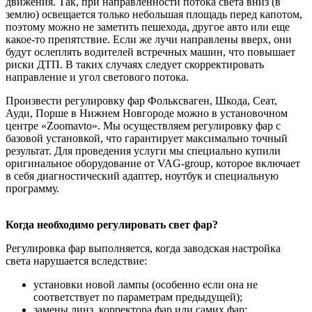
движения. Так, при направленности потока света вниз (в
землю) освещается только небольшая площадь перед капотом,
поэтому можно не заметить пешехода, другое авто или еще
какое-то препятствие. Если же лучи направлены вверх, они
будут ослеплять водителей встречных машин, что повышает
риски ДТП. В таких случаях следует скорректировать
направление и угол светового потока.
Произвести регулировку фар Фольксваген, Шкода, Сеат,
Ауди, Порше в Нижнем Новгороде можно в установочном
центре «Zoomavto». Мы осуществляем регулировку фар с
базовой установкой, что гарантирует максимально точный
результат. Для проведения услуги мы специально купили
оригинальное оборудование от VAG-group, которое включает
в себя диагностический адаптер, ноутбук и специальную
программу.
Когда необходимо регулировать свет фар?
Регулировка фар выполняется, когда заводская настройка
света нарушается вследствие:
установки новой лампы (особенно если она не
соответствует по параметрам предыдущей);
замены линз, корректора фар или самих фар;