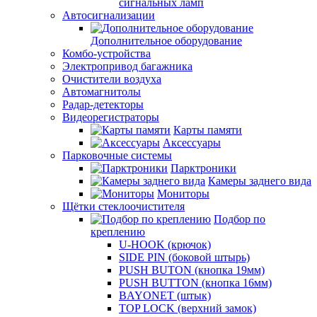
сигнальных ламп
Автосигнализации
Дополнительное оборудование
Комбо-устройства
Электропривод багажника
Очистители воздуха
Автомагнитолы
Радар-детекторы
Видеорегистраторы
Карты памяти
Аксессуары
Парковочные системы
Парктроники
Камеры заднего вида
Мониторы
Щётки стеклоочистителя
Подбор по
креплению
U-HOOK (крючок)
SIDE PIN (боковой штырь)
PUSH BUTON (кнопка 19мм)
PUSH BUTTON (кнопка 16мм)
BAYONET (штык)
TOP LOCK (верхний замок)