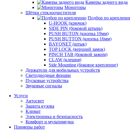
Камеры заднего вида
Мониторы
Щётки стеклоочистителя
Подбор по креплени
U-HOOK (крючок)
SIDE PIN (боковой штырь)
PUSH BUTON (кнопка 19мм)
PUSH BUTTON (кнопка 16мм)
BAYONET (штык)
TOP LOCK (верхний замок)
PINCH TAB (боковой зажим)
CLAW (клешня)
Side Mounting (боковое крепление)
Держатели для мобильных устройств
Светодиодные фонари
Пусковые устройства
Звуковые сигналы
Услуги
Автосвет
Защита кузова
Климат
Электроника и безопасность
Комфорт и мультимедиа
Примеры работ