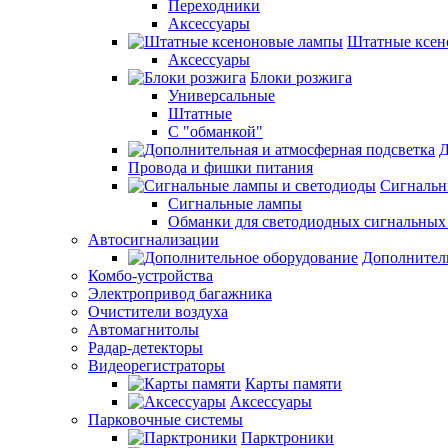
Переходники
Аксессуары
Штатные ксен
Аксессуары
Блоки розжига
Универсальные
Штатные
С "обманкой"
Д
Провода и фишки питания
Cигнальн
Сигнальные лампы
Обманки для светодиодных сигнальных
Автосигнализации
Дополнител
Комбо-устройства
Электропривод багажника
Очистители воздуха
Автомагнитолы
Радар-детекторы
Видеорегистраторы
Карты памяти
Аксессуары
Парковочные системы
Парктроники