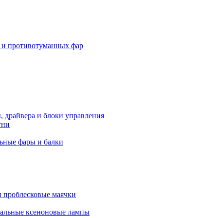
 и противотуманных фар
, драйвера и блоки управления
гни
ьные фары и балки
 проблесковые маячки
альные ксеноновые лампы