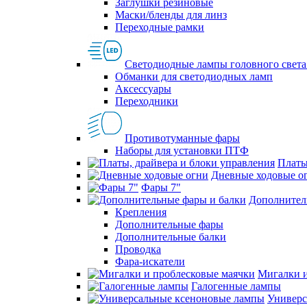
Заглушки резиновые
Маски/бленды для линз
Переходные рамки
Светодиодные лампы головного света
Обманки для светодиодных ламп
Аксессуары
Переходники
Противотуманные фары
Наборы для установки ПТФ
Платы
Дневные ходовые о
Фары 7"
Дополнител
Крепления
Дополнительные фары
Дополнительные балки
Проводка
Фара-искатели
Мигалки и
Галогенные лампы
Универс