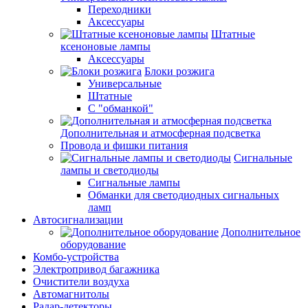
Переходники
Аксессуары
Штатные
ксеноновые лампы
Аксессуары
Блоки розжига
Универсальные
Штатные
С "обманкой"
Дополнительная и атмосферная подсветка
Провода и фишки питания
Cигнальные
лампы и светодиоды
Сигнальные лампы
Обманки для светодиодных сигнальных
ламп
Автосигнализации
Дополнительное
оборудование
Комбо-устройства
Электропривод багажника
Очистители воздуха
Автомагнитолы
Радар-детекторы