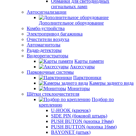
Обманки для светодиодных
сигнальных ламп
Автосигнализации
Дополнительное оборудование
Комбо-устройства
Электропривод багажника
Очистители воздуха
Автомагнитолы
Радар-детекторы
Видеорегистраторы
Карты памяти
Аксессуары
Парковочные системы
Парктроники
Камеры заднего вида
Мониторы
Щётки стеклоочистителя
Подбор по
креплению
U-HOOK (крючок)
SIDE PIN (боковой штырь)
PUSH BUTON (кнопка 19мм)
PUSH BUTTON (кнопка 16мм)
BAYONET (штык)