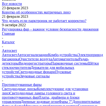
Все новости
23 февраля 2023
Коротко об особенностях матричных линз
21 февраля 2023
Что делать если парктроник не работает корректно?
9 октября 2022
Регулировка фар – важное условие безопасности движения
Главная
-
Каталог
-
Автосвет
Автосвет
Автосигнализации
Комбо-устройства
Электропривод
багажника
Очистители воздуха
Автомагнитолы
Радар-
детекторы
Видеорегистраторы
Парковочные системы
Щётки
стеклоочистителя
Держатели для мобильных
устройств
Светодиодные фонари
Пусковые
устройства
Звуковые сигналы
-
Противотуманные фары
Светодиодные линзы
Комплектующие для установки
линз
Светодиодные лампы головного света и
противотуманных фар
Платы, драйвера и блоки
управления
Дневные ходовые огни
Фары 7"
Дополнительные
фары и балки
Мигалки и проблесковые маячки
Галогенные