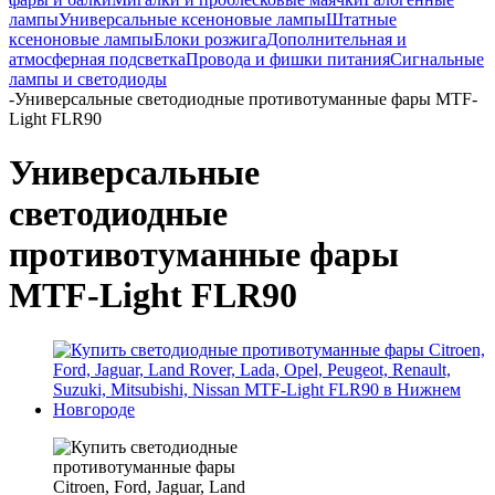
лампы
Универсальные ксеноновые лампы
Штатные
ксеноновые лампы
Блоки розжига
Дополнительная и
атмосферная подсветка
Провода и фишки питания
Cигнальные
лампы и светодиоды
-
Универсальные светодиодные противотуманные фары MTF-
Light FLR90
Универсальные
светодиодные
противотуманные фары
MTF-Light FLR90