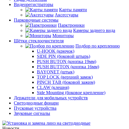
Видеорегистраторы
Карты памяти
Аксессуары
Парковочные системы
Парктроники
Камеры заднего вида
Мониторы
Щётки стеклоочистителя
Подбор по креплению
U-HOOK (крючок)
SIDE PIN (боковой штырь)
PUSH BUTON (кнопка 19мм)
PUSH BUTTON (кнопка 16мм)
BAYONET (штык)
TOP LOCK (верхний замок)
PINCH TAB (боковой зажим)
CLAW (клешня)
Side Mounting (боковое крепление)
Держатели для мобильных устройств
Светодиодные фонари
Пусковые устройства
Звуковые сигналы
Новости