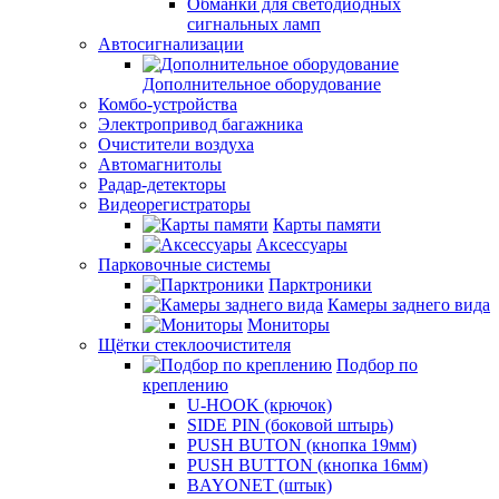
Обманки для светодиодных
сигнальных ламп
Автосигнализации
Дополнительное оборудование
Комбо-устройства
Электропривод багажника
Очистители воздуха
Автомагнитолы
Радар-детекторы
Видеорегистраторы
Карты памяти
Аксессуары
Парковочные системы
Парктроники
Камеры заднего вида
Мониторы
Щётки стеклоочистителя
Подбор по
креплению
U-HOOK (крючок)
SIDE PIN (боковой штырь)
PUSH BUTON (кнопка 19мм)
PUSH BUTTON (кнопка 16мм)
BAYONET (штык)