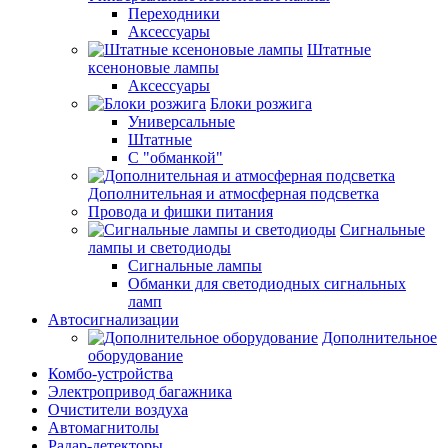
Переходники
Аксессуары
Штатные
ксеноновые лампы
Аксессуары
Блоки розжига
Универсальные
Штатные
С "обманкой"
Дополнительная и атмосферная подсветка
Провода и фишки питания
Cигнальные
лампы и светодиоды
Сигнальные лампы
Обманки для светодиодных сигнальных
ламп
Автосигнализации
Дополнительное
оборудование
Комбо-устройства
Электропривод багажника
Очистители воздуха
Автомагнитолы
Радар-детекторы