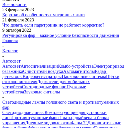
Все новости
23 февраля 2023
Коротко об особенностях матричных линз
21 февраля 2023
Что делать если парктроник не работает корректно?
9 октября 2022
Регулировка фар – важное условие безопасности движения
Главная
-
Каталог
-
Автосвет
Автосвет
Автосигнализации
Комбо-устройства
Электропривод
багажника
Очистители воздуха
Автомагнитолы
Радар-
детекторы
Видеорегистраторы
Парковочные системы
Щётки
стеклоочистителя
Держатели для мобильных
устройств
Светодиодные фонари
Пусковые
устройства
Звуковые сигналы
-
Светодиодные лампы головного света и противотуманных
фар
Светодиодные линзы
Комплектующие для установки
линз
Противотуманные фары
Платы, драйвера и блоки
управления
Дневные ходовые огни
Фары 7"
Дополнительные
фары и балки
Мигалки и проблесковые маячки
Галогенные