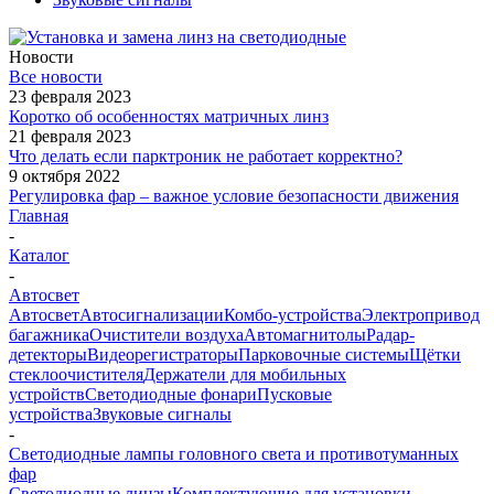
Новости
Все новости
23 февраля 2023
Коротко об особенностях матричных линз
21 февраля 2023
Что делать если парктроник не работает корректно?
9 октября 2022
Регулировка фар – важное условие безопасности движения
Главная
-
Каталог
-
Автосвет
Автосвет
Автосигнализации
Комбо-устройства
Электропривод
багажника
Очистители воздуха
Автомагнитолы
Радар-
детекторы
Видеорегистраторы
Парковочные системы
Щётки
стеклоочистителя
Держатели для мобильных
устройств
Светодиодные фонари
Пусковые
устройства
Звуковые сигналы
-
Светодиодные лампы головного света и противотуманных
фар
Светодиодные линзы
Комплектующие для установки