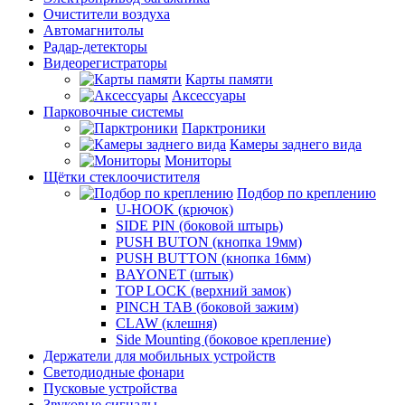
Очистители воздуха
Автомагнитолы
Радар-детекторы
Видеорегистраторы
Карты памяти
Аксессуары
Парковочные системы
Парктроники
Камеры заднего вида
Мониторы
Щётки стеклоочистителя
Подбор по креплению
U-HOOK (крючок)
SIDE PIN (боковой штырь)
PUSH BUTON (кнопка 19мм)
PUSH BUTTON (кнопка 16мм)
BAYONET (штык)
TOP LOCK (верхний замок)
PINCH TAB (боковой зажим)
CLAW (клешня)
Side Mounting (боковое крепление)
Держатели для мобильных устройств
Светодиодные фонари
Пусковые устройства
Звуковые сигналы