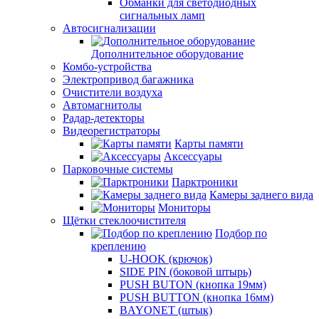
Обманки для светодиодных
сигнальных ламп
Автосигнализации
Дополнительное оборудование
Комбо-устройства
Электропривод багажника
Очистители воздуха
Автомагнитолы
Радар-детекторы
Видеорегистраторы
Карты памяти
Аксессуары
Парковочные системы
Парктроники
Камеры заднего вида
Мониторы
Щётки стеклоочистителя
Подбор по
креплению
U-HOOK (крючок)
SIDE PIN (боковой штырь)
PUSH BUTON (кнопка 19мм)
PUSH BUTTON (кнопка 16мм)
BAYONET (штык)