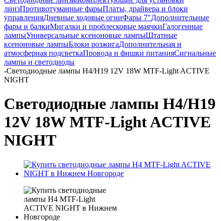
линз
Противотуманные фары
Платы, драйвера и блоки
управления
Дневные ходовые огни
Фары 7"
Дополнительные
фары и балки
Мигалки и проблесковые маячки
Галогенные
лампы
Универсальные ксеноновые лампы
Штатные
ксеноновые лампы
Блоки розжига
Дополнительная и
атмосферная подсветка
Провода и фишки питания
Cигнальные
лампы и светодиоды
-
Светодиодные лампы H4/H19 12V 18W MTF-Light ACTIVE
NIGHT
Светодиодные лампы H4/H19
12V 18W MTF-Light ACTIVE
NIGHT