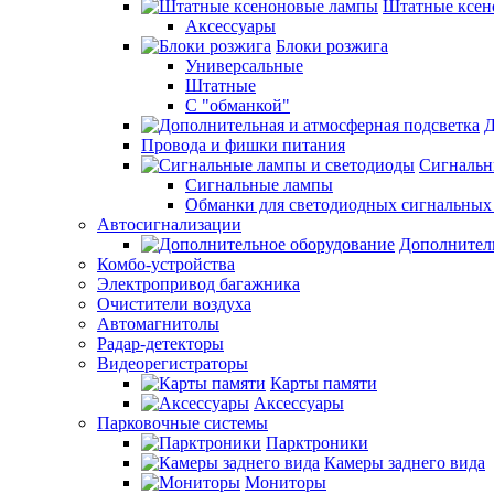
Штатные ксен
Аксессуары
Блоки розжига
Универсальные
Штатные
С "обманкой"
Д
Провода и фишки питания
Cигнальн
Сигнальные лампы
Обманки для светодиодных сигнальных
Автосигнализации
Дополнител
Комбо-устройства
Электропривод багажника
Очистители воздуха
Автомагнитолы
Радар-детекторы
Видеорегистраторы
Карты памяти
Аксессуары
Парковочные системы
Парктроники
Камеры заднего вида
Мониторы