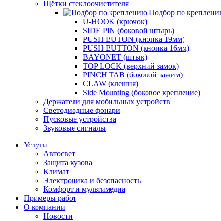
Щётки стеклоочистителя
Подбор по креплени
U-HOOK (крючок)
SIDE PIN (боковой штырь)
PUSH BUTON (кнопка 19мм)
PUSH BUTTON (кнопка 16мм)
BAYONET (штык)
TOP LOCK (верхний замок)
PINCH TAB (боковой зажим)
CLAW (клешня)
Side Mounting (боковое крепление)
Держатели для мобильных устройств
Светодиодные фонари
Пусковые устройства
Звуковые сигналы
Услуги
Автосвет
Защита кузова
Климат
Электроника и безопасность
Комфорт и мультимедиа
Примеры работ
О компании
Новости