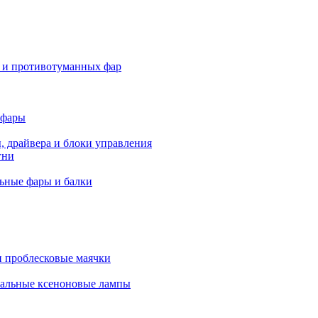
 и противотуманных фар
 фары
, драйвера и блоки управления
гни
ьные фары и балки
 проблесковые маячки
альные ксеноновые лампы