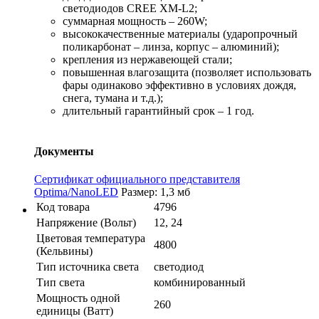
светодиодов CREE XM-L2;
суммарная мощность – 260W;
высококачественные материалы (ударопрочный
поликарбонат – линза, корпус – алюминий);
крепления из нержавеющей стали;
повышенная влагозащита (позволяет использовать
фары одинаково эффективно в условиях дождя,
снега, тумана и т.д.);
длительный гарантийный срок – 1 год.
Документы
Сертификат официального представителя
Optima/NanoLED
Размер: 1,3 мб
Код товара
4796
Напряжение (Вольт)
12, 24
Цветовая температура
4800
(Кельвины)
Тип источника света
светодиод
Тип света
комбинированный
Мощность одной
260
единицы (Ватт)