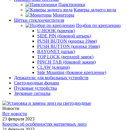
Парктроники
Камеры заднего вида
Мониторы
Щётки стеклоочистителя
Подбор по креплению
U-HOOK (крючок)
SIDE PIN (боковой штырь)
PUSH BUTON (кнопка 19мм)
PUSH BUTTON (кнопка 16мм)
BAYONET (штык)
TOP LOCK (верхний замок)
PINCH TAB (боковой зажим)
CLAW (клешня)
Side Mounting (боковое крепление)
Держатели для мобильных устройств
Светодиодные фонари
Пусковые устройства
Звуковые сигналы
Новости
Все новости
23 февраля 2023
Коротко об особенностях матричных линз
21 февраля 2023