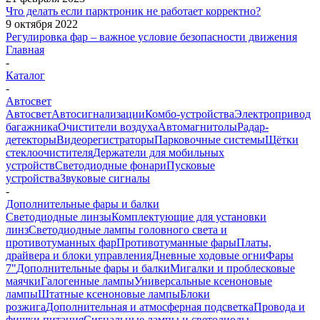
Что делать если парктроник не работает корректно?
9 октября 2022
Регулировка фар – важное условие безопасности движения
Главная
-
Каталог
-
Автосвет
Автосвет
Автосигнализации
Комбо-устройства
Электропривод
багажника
Очистители воздуха
Автомагнитолы
Радар-
детекторы
Видеорегистраторы
Парковочные системы
Щётки
стеклоочистителя
Держатели для мобильных
устройств
Светодиодные фонари
Пусковые
устройства
Звуковые сигналы
-
Дополнительные фары и балки
Светодиодные линзы
Комплектующие для установки
линз
Светодиодные лампы головного света и
противотуманных фар
Противотуманные фары
Платы,
драйвера и блоки управления
Дневные ходовые огни
Фары
7"
Дополнительные фары и балки
Мигалки и проблесковые
маячки
Галогенные лампы
Универсальные ксеноновые
лампы
Штатные ксеноновые лампы
Блоки
розжига
Дополнительная и атмосферная подсветка
Провода и
фишки питания
Cигнальные лампы и светодиоды