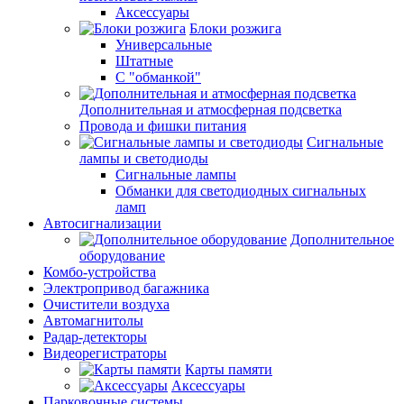
Аксессуары
Блоки розжига
Универсальные
Штатные
С "обманкой"
Дополнительная и атмосферная подсветка
Провода и фишки питания
Cигнальные
лампы и светодиоды
Сигнальные лампы
Обманки для светодиодных сигнальных
ламп
Автосигнализации
Дополнительное
оборудование
Комбо-устройства
Электропривод багажника
Очистители воздуха
Автомагнитолы
Радар-детекторы
Видеорегистраторы
Карты памяти
Аксессуары
Парковочные системы