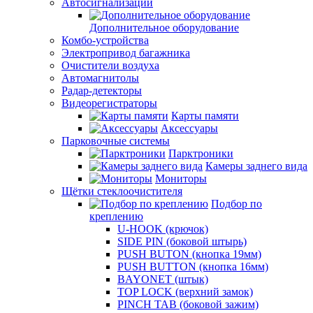
Автосигнализации
Дополнительное оборудование
Комбо-устройства
Электропривод багажника
Очистители воздуха
Автомагнитолы
Радар-детекторы
Видеорегистраторы
Карты памяти
Аксессуары
Парковочные системы
Парктроники
Камеры заднего вида
Мониторы
Щётки стеклоочистителя
Подбор по
креплению
U-HOOK (крючок)
SIDE PIN (боковой штырь)
PUSH BUTON (кнопка 19мм)
PUSH BUTTON (кнопка 16мм)
BAYONET (штык)
TOP LOCK (верхний замок)
PINCH TAB (боковой зажим)