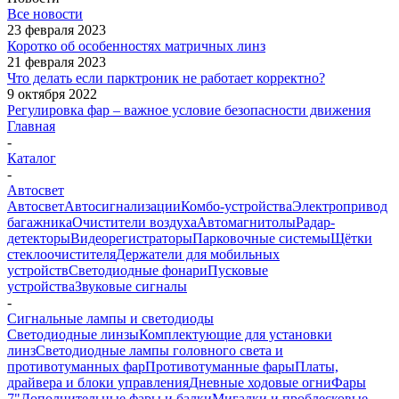
Все новости
23 февраля 2023
Коротко об особенностях матричных линз
21 февраля 2023
Что делать если парктроник не работает корректно?
9 октября 2022
Регулировка фар – важное условие безопасности движения
Главная
-
Каталог
-
Автосвет
Автосвет
Автосигнализации
Комбо-устройства
Электропривод
багажника
Очистители воздуха
Автомагнитолы
Радар-
детекторы
Видеорегистраторы
Парковочные системы
Щётки
стеклоочистителя
Держатели для мобильных
устройств
Светодиодные фонари
Пусковые
устройства
Звуковые сигналы
-
Cигнальные лампы и светодиоды
Светодиодные линзы
Комплектующие для установки
линз
Светодиодные лампы головного света и
противотуманных фар
Противотуманные фары
Платы,
драйвера и блоки управления
Дневные ходовые огни
Фары
7"
Дополнительные фары и балки
Мигалки и проблесковые