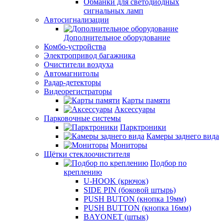
Обманки для светодиодных
сигнальных ламп
Автосигнализации
Дополнительное оборудование
Комбо-устройства
Электропривод багажника
Очистители воздуха
Автомагнитолы
Радар-детекторы
Видеорегистраторы
Карты памяти
Аксессуары
Парковочные системы
Парктроники
Камеры заднего вида
Мониторы
Щётки стеклоочистителя
Подбор по
креплению
U-HOOK (крючок)
SIDE PIN (боковой штырь)
PUSH BUTON (кнопка 19мм)
PUSH BUTTON (кнопка 16мм)
BAYONET (штык)