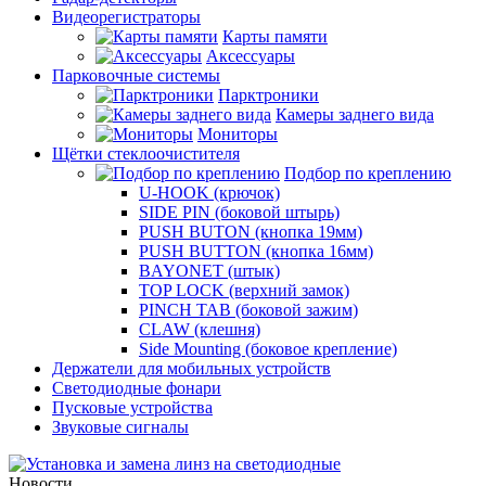
Видеорегистраторы
Карты памяти
Аксессуары
Парковочные системы
Парктроники
Камеры заднего вида
Мониторы
Щётки стеклоочистителя
Подбор по креплению
U-HOOK (крючок)
SIDE PIN (боковой штырь)
PUSH BUTON (кнопка 19мм)
PUSH BUTTON (кнопка 16мм)
BAYONET (штык)
TOP LOCK (верхний замок)
PINCH TAB (боковой зажим)
CLAW (клешня)
Side Mounting (боковое крепление)
Держатели для мобильных устройств
Светодиодные фонари
Пусковые устройства
Звуковые сигналы
Новости