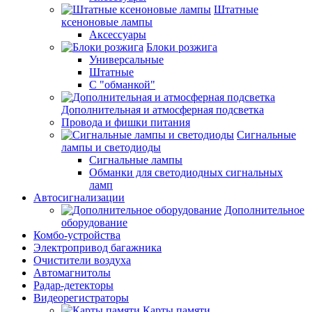
Штатные
ксеноновые лампы
Аксессуары
Блоки розжига
Универсальные
Штатные
С "обманкой"
Дополнительная и атмосферная подсветка
Провода и фишки питания
Cигнальные
лампы и светодиоды
Сигнальные лампы
Обманки для светодиодных сигнальных
ламп
Автосигнализации
Дополнительное
оборудование
Комбо-устройства
Электропривод багажника
Очистители воздуха
Автомагнитолы
Радар-детекторы
Видеорегистраторы
Карты памяти