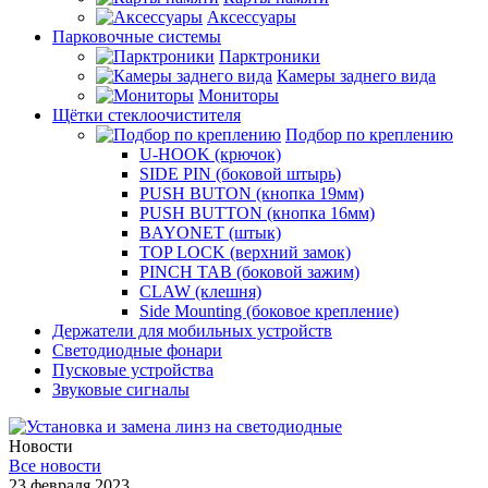
Аксессуары
Парковочные системы
Парктроники
Камеры заднего вида
Мониторы
Щётки стеклоочистителя
Подбор по креплению
U-HOOK (крючок)
SIDE PIN (боковой штырь)
PUSH BUTON (кнопка 19мм)
PUSH BUTTON (кнопка 16мм)
BAYONET (штык)
TOP LOCK (верхний замок)
PINCH TAB (боковой зажим)
CLAW (клешня)
Side Mounting (боковое крепление)
Держатели для мобильных устройств
Светодиодные фонари
Пусковые устройства
Звуковые сигналы
Новости
Все новости
23 февраля 2023