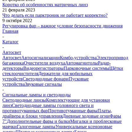
Коротко об особенностях матричных линз
21 февраля 2023
Что делать если парктроник не работает корректно?
9 октября 2022
Регулировка фар – важное условие безопасности движения
Главная
-
Каталог
-
Автосвет
Автосвет
Автосигнализации
Комбо-устройства
Электропривод
багажника
Очистители воздуха
Автомагнитолы
Радар-
детекторы
Видеорегистраторы
Парковочные системы
Щётки
стеклоочистителя
Держатели для мобильных
устройств
Светодиодные фонари
Пусковые
устройства
Звуковые сигналы
-
Cигнальные лампы и светодиоды
Светодиодные линзы
Комплектующие для установки
линз
Светодиодные лампы головного света и
противотуманных фар
Противотуманные фары
Платы,
драйвера и блоки управления
Дневные ходовые огни
Фары
7"
Дополнительные фары и балки
Мигалки и проблесковые
маячки
Галогенные лампы
Универсальные ксеноновые
лампы
Штатные ксеноновые лампы
Блоки