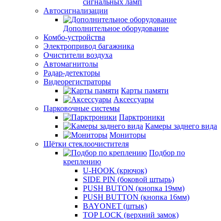
сигнальных ламп
Автосигнализации
Дополнительное оборудование
Комбо-устройства
Электропривод багажника
Очистители воздуха
Автомагнитолы
Радар-детекторы
Видеорегистраторы
Карты памяти
Аксессуары
Парковочные системы
Парктроники
Камеры заднего вида
Мониторы
Щётки стеклоочистителя
Подбор по
креплению
U-HOOK (крючок)
SIDE PIN (боковой штырь)
PUSH BUTON (кнопка 19мм)
PUSH BUTTON (кнопка 16мм)
BAYONET (штык)
TOP LOCK (верхний замок)