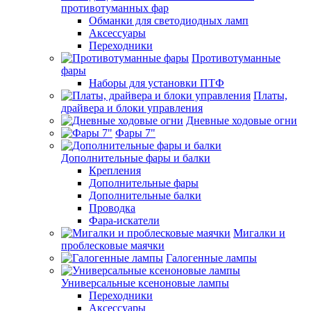
противотуманных фар
Обманки для светодиодных ламп
Аксессуары
Переходники
Противотуманные
фары
Наборы для установки ПТФ
Платы,
драйвера и блоки управления
Дневные ходовые огни
Фары 7"
Дополнительные фары и балки
Крепления
Дополнительные фары
Дополнительные балки
Проводка
Фара-искатели
Мигалки и
проблесковые маячки
Галогенные лампы
Универсальные ксеноновые лампы
Переходники
Аксессуары