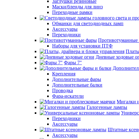
Заглушки резиновые
Маски/бленды для линз
Переходные рамки
Обманки для светодиодных ламп
Аксессуары
Переходники
Противотуманные
Наборы для установки ПТФ
Платы
Дневные ходовые о
Фары 7"
Дополнител
Крепления
Дополнительные фары
Дополнительные балки
Проводка
Фара-искатели
Мигалки и
Галогенные лампы
Универс
Переходники
Аксессуары
Штатные ксен
Аксессуары