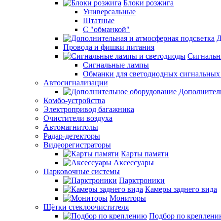
Блоки розжига
Универсальные
Штатные
С "обманкой"
Д
Провода и фишки питания
Cигнальн
Сигнальные лампы
Обманки для светодиодных сигнальных
Автосигнализации
Дополнител
Комбо-устройства
Электропривод багажника
Очистители воздуха
Автомагнитолы
Радар-детекторы
Видеорегистраторы
Карты памяти
Аксессуары
Парковочные системы
Парктроники
Камеры заднего вида
Мониторы
Щётки стеклоочистителя
Подбор по креплени