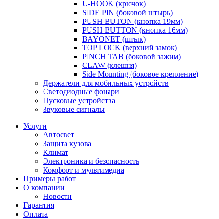
U-HOOK (крючок)
SIDE PIN (боковой штырь)
PUSH BUTON (кнопка 19мм)
PUSH BUTTON (кнопка 16мм)
BAYONET (штык)
TOP LOCK (верхний замок)
PINCH TAB (боковой зажим)
CLAW (клешня)
Side Mounting (боковое крепление)
Держатели для мобильных устройств
Светодиодные фонари
Пусковые устройства
Звуковые сигналы
Услуги
Автосвет
Защита кузова
Климат
Электроника и безопасность
Комфорт и мультимедиа
Примеры работ
О компании
Новости
Гарантия
Оплата