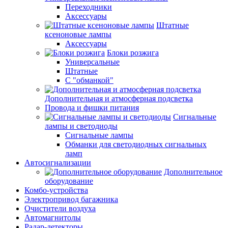
Переходники
Аксессуары
Штатные
ксеноновые лампы
Аксессуары
Блоки розжига
Универсальные
Штатные
С "обманкой"
Дополнительная и атмосферная подсветка
Провода и фишки питания
Cигнальные
лампы и светодиоды
Сигнальные лампы
Обманки для светодиодных сигнальных
ламп
Автосигнализации
Дополнительное
оборудование
Комбо-устройства
Электропривод багажника
Очистители воздуха
Автомагнитолы
Радар-детекторы