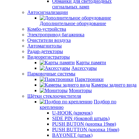
Обманки для светодиодных
сигнальных ламп
Автосигнализации
Дополнительное оборудование
Комбо-устройства
Электропривод багажника
Очистители воздуха
Автомагнитолы
Радар-детекторы
Видеорегистраторы
Карты памяти
Аксессуары
Парковочные системы
Парктроники
Камеры заднего вида
Мониторы
Щётки стеклоочистителя
Подбор по
креплению
U-HOOK (крючок)
SIDE PIN (боковой штырь)
PUSH BUTON (кнопка 19мм)
PUSH BUTTON (кнопка 16мм)
BAYONET (штык)