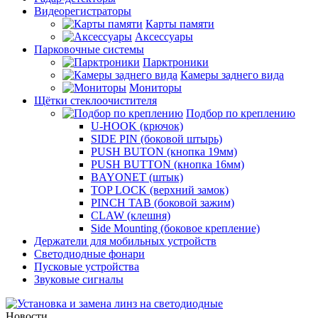
Видеорегистраторы
Карты памяти
Аксессуары
Парковочные системы
Парктроники
Камеры заднего вида
Мониторы
Щётки стеклоочистителя
Подбор по креплению
U-HOOK (крючок)
SIDE PIN (боковой штырь)
PUSH BUTON (кнопка 19мм)
PUSH BUTTON (кнопка 16мм)
BAYONET (штык)
TOP LOCK (верхний замок)
PINCH TAB (боковой зажим)
CLAW (клешня)
Side Mounting (боковое крепление)
Держатели для мобильных устройств
Светодиодные фонари
Пусковые устройства
Звуковые сигналы
Новости