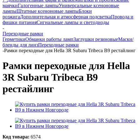
маячки
Галогенные лампы
Универсальные ксеноновые
лампы
Штатные ксеноновые лампы
Блоки
розжига
Дополнительная и атмосферная подсветка
Провода и
фишки питания
Cигнальные лампы и светодиоды
-
Переходные рамки
Герметики
Обманки работы ламп
Заглушки резиновые
Маски/
бленды для линз
Переходные рамки
-
Рамки переходные для Hella 3R Subaru Tribeca B9 рестайлинг
Рамки переходные для Hella
3R Subaru Tribeca B9
рестайлинг
Код товара:
6574