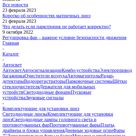
Все новости
23 февраля 2023
Коротко об особенностях матричных линз
21 февраля 2023
Что делать если парктроник не работает корректно?
9 октября 2022
Регулировка фар – важное условие безопасности движения
Главная
-
Каталог
-
Автосвет
Автосвет
Автосигнализации
Комбо-устройства
Электропривод
багажника
Очистители воздуха
Автомагнитолы
Радар-
детекторы
Видеорегистраторы
Парковочные системы
Щётки
стеклоочистителя
Держатели для мобильных
устройств
Светодиодные фонари
Пусковые
устройства
Звуковые сигналы
-
Комплектующие для установки линз
Светодиодные линзы
Комплектующие для установки
линз
Светодиодные лампы головного света и
противотуманных фар
Противотуманные фары
Платы,
драйвера и блоки управления
Дневные ходовые огни
Фары
7"
Дополнительные фары и балки
Мигалки и проблесковые