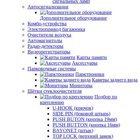
сигнальных ламп
Автосигнализации
Дополнительное оборудование
Комбо-устройства
Электропривод багажника
Очистители воздуха
Автомагнитолы
Радар-детекторы
Видеорегистраторы
Карты памяти
Аксессуары
Парковочные системы
Парктроники
Камеры заднего вида
Мониторы
Щётки стеклоочистителя
Подбор по
креплению
U-HOOK (крючок)
SIDE PIN (боковой штырь)
PUSH BUTON (кнопка 19мм)
PUSH BUTTON (кнопка 16мм)
BAYONET (штык)
TOP LOCK (верхний замок)