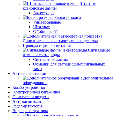
Штатные
ксеноновые лампы
Аксессуары
Блоки розжига
Универсальные
Штатные
С "обманкой"
Дополнительная и атмосферная подсветка
Провода и фишки питания
Cигнальные
лампы и светодиоды
Сигнальные лампы
Обманки для светодиодных сигнальных
ламп
Автосигнализации
Дополнительное
оборудование
Комбо-устройства
Электропривод багажника
Очистители воздуха
Автомагнитолы
Радар-детекторы
Видеорегистраторы
Карты памяти