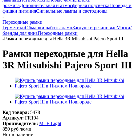
розжига
Дополнительная и атмосферная подсветка
Провода и
фишки питания
Cигнальные лампы и светодиоды
-
Переходные рамки
Герметики
Обманки работы ламп
Заглушки резиновые
Маски/
бленды для линз
Переходные рамки
-
Рамки переходные для Hella 3R Mitsubishi Pajero Sport III
Рамки переходные для Hella
3R Mitsubishi Pajero Sport III
Код товара:
5478
Артикул:
FR194
Производитель:
MTF-Light
850
руб.
/комп
Нет в наличии