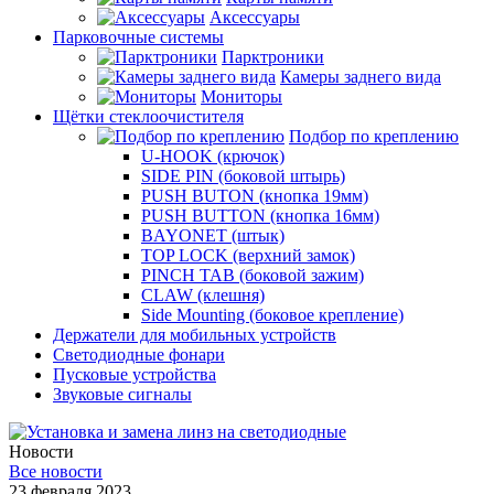
Аксессуары
Парковочные системы
Парктроники
Камеры заднего вида
Мониторы
Щётки стеклоочистителя
Подбор по креплению
U-HOOK (крючок)
SIDE PIN (боковой штырь)
PUSH BUTON (кнопка 19мм)
PUSH BUTTON (кнопка 16мм)
BAYONET (штык)
TOP LOCK (верхний замок)
PINCH TAB (боковой зажим)
CLAW (клешня)
Side Mounting (боковое крепление)
Держатели для мобильных устройств
Светодиодные фонари
Пусковые устройства
Звуковые сигналы
Новости
Все новости
23 февраля 2023