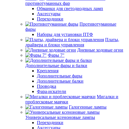
противотуманных фар
Обманки для светодиодных ламп
Аксессуары
Переходники
Противотуманные
фары
Наборы для установки ПТФ
Платы,
драйвера и блоки управления
Дневные ходовые огни
Фары 7"
Дополнительные фары и балки
Крепления
Дополнительные фары
Дополнительные балки
Проводка
Фара-искатели
Мигалки и
проблесковые маячки
Галогенные лампы
Универсальные ксеноновые лампы
Переходники
Аксессуары