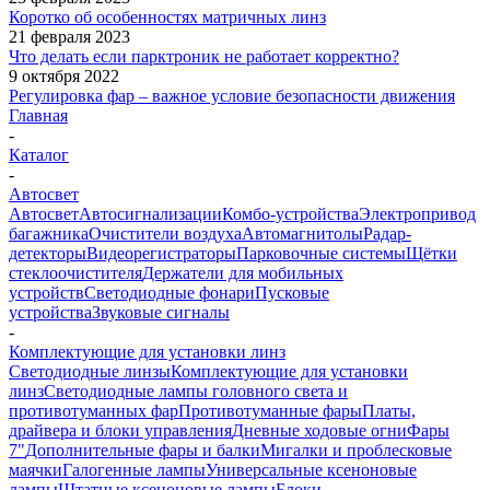
Коротко об особенностях матричных линз
21 февраля 2023
Что делать если парктроник не работает корректно?
9 октября 2022
Регулировка фар – важное условие безопасности движения
Главная
-
Каталог
-
Автосвет
Автосвет
Автосигнализации
Комбо-устройства
Электропривод
багажника
Очистители воздуха
Автомагнитолы
Радар-
детекторы
Видеорегистраторы
Парковочные системы
Щётки
стеклоочистителя
Держатели для мобильных
устройств
Светодиодные фонари
Пусковые
устройства
Звуковые сигналы
-
Комплектующие для установки линз
Светодиодные линзы
Комплектующие для установки
линз
Светодиодные лампы головного света и
противотуманных фар
Противотуманные фары
Платы,
драйвера и блоки управления
Дневные ходовые огни
Фары
7"
Дополнительные фары и балки
Мигалки и проблесковые
маячки
Галогенные лампы
Универсальные ксеноновые
лампы
Штатные ксеноновые лампы
Блоки