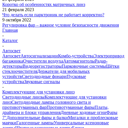
Коротко об особенностях матричных линз
21 февраля 2023
Что делать если парктроник не работает корректно?
9 октября 2022
Регулировка фар – важное условие безопасности движения
Главная
-
Каталог
-
Автосвет
Автосвет
Автосигнализации
Комбо-устройства
Электропривод
багажника
Очистители воздуха
Автомагнитолы
Радар-
детекторы
Видеорегистраторы
Парковочные системы
Щётки
стеклоочистителя
Держатели для мобильных
устройств
Светодиодные фонари
Пусковые
устройства
Звуковые сигналы
-
Комплектующие для установки линз
Светодиодные линзы
Комплектующие для установки
линз
Светодиодные лампы головного света и
противотуманных фар
Противотуманные фары
Платы,
драйвера и блоки управления
Дневные ходовые огни
Фары
7"
Дополнительные фары и балки
Мигалки и проблесковые
маячки
Галогенные лампы
Универсальные ксеноновые
лампы
Штатные ксеноновые лампы
Блоки