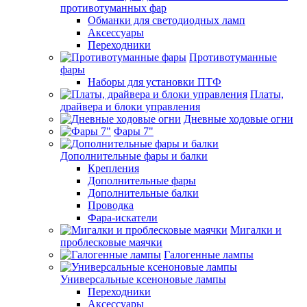
противотуманных фар
Обманки для светодиодных ламп
Аксессуары
Переходники
Противотуманные
фары
Наборы для установки ПТФ
Платы,
драйвера и блоки управления
Дневные ходовые огни
Фары 7"
Дополнительные фары и балки
Крепления
Дополнительные фары
Дополнительные балки
Проводка
Фара-искатели
Мигалки и
проблесковые маячки
Галогенные лампы
Универсальные ксеноновые лампы
Переходники
Аксессуары