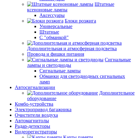
Штатные
ксеноновые лампы
Аксессуары
Блоки розжига
Универсальные
Штатные
С "обманкой"
Дополнительная и атмосферная подсветка
Провода и фишки питания
Cигнальные
лампы и светодиоды
Сигнальные лампы
Обманки для светодиодных сигнальных
ламп
Автосигнализации
Дополнительное
оборудование
Комбо-устройства
Электропривод багажника
Очистители воздуха
Автомагнитолы
Радар-детекторы
Видеорегистраторы
Карты памяти