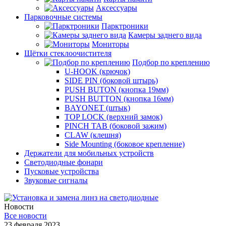
Аксессуары
Парковочные системы
Парктроники
Камеры заднего вида
Мониторы
Щётки стеклоочистителя
Подбор по креплению
U-HOOK (крючок)
SIDE PIN (боковой штырь)
PUSH BUTON (кнопка 19мм)
PUSH BUTTON (кнопка 16мм)
BAYONET (штык)
TOP LOCK (верхний замок)
PINCH TAB (боковой зажим)
CLAW (клешня)
Side Mounting (боковое крепление)
Держатели для мобильных устройств
Светодиодные фонари
Пусковые устройства
Звуковые сигналы
Новости
Все новости
23 февраля 2023