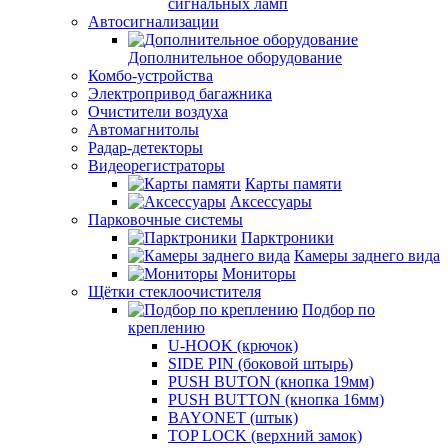
сигнальных ламп
Автосигнализации
Дополнительное оборудование
Комбо-устройства
Электропривод багажника
Очистители воздуха
Автомагнитолы
Радар-детекторы
Видеорегистраторы
Карты памяти
Аксессуары
Парковочные системы
Парктроники
Камеры заднего вида
Мониторы
Щётки стеклоочистителя
Подбор по
креплению
U-HOOK (крючок)
SIDE PIN (боковой штырь)
PUSH BUTON (кнопка 19мм)
PUSH BUTTON (кнопка 16мм)
BAYONET (штык)
TOP LOCK (верхний замок)