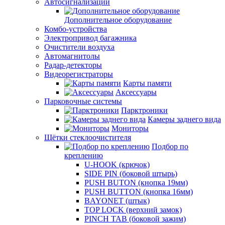
Автосигнализации
Дополнительное оборудование
Комбо-устройства
Электропривод багажника
Очистители воздуха
Автомагнитолы
Радар-детекторы
Видеорегистраторы
Карты памяти
Аксессуары
Парковочные системы
Парктроники
Камеры заднего вида
Мониторы
Щётки стеклоочистителя
Подбор по
креплению
U-HOOK (крючок)
SIDE PIN (боковой штырь)
PUSH BUTON (кнопка 19мм)
PUSH BUTTON (кнопка 16мм)
BAYONET (штык)
TOP LOCK (верхний замок)
PINCH TAB (боковой зажим)