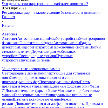
Что делать если парктроник не работает корректно?
9 октября 2022
Регулировка фар – важное условие безопасности движения
Главная
-
Каталог
-
Автосвет
Автосвет
Автосигнализации
Комбо-устройства
Электропривод
багажника
Очистители воздуха
Автомагнитолы
Радар-
детекторы
Видеорегистраторы
Парковочные системы
Щётки
стеклоочистителя
Держатели для мобильных
устройств
Светодиодные фонари
Пусковые
устройства
Звуковые сигналы
-
Универсальные ксеноновые лампы
Светодиодные линзы
Комплектующие для установки
линз
Светодиодные лампы головного света и
противотуманных фар
Противотуманные фары
Платы,
драйвера и блоки управления
Дневные ходовые огни
Фары
7"
Дополнительные фары и балки
Мигалки и проблесковые
маячки
Галогенные лампы
Универсальные ксеноновые
лампы
Штатные ксеноновые лампы
Блоки
розжига
Дополнительная и атмосферная подсветка
Провода и
фишки питания
Cигнальные лампы и светодиоды