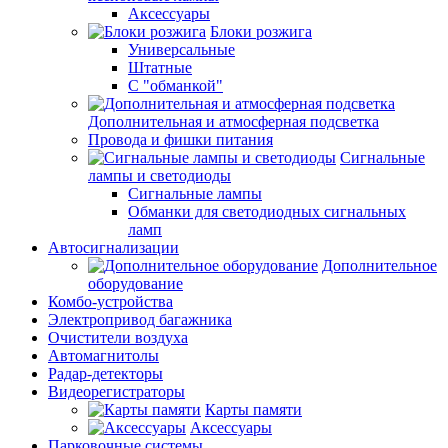
Аксессуары
Блоки розжига
Универсальные
Штатные
С "обманкой"
Дополнительная и атмосферная подсветка
Провода и фишки питания
Cигнальные
лампы и светодиоды
Сигнальные лампы
Обманки для светодиодных сигнальных
ламп
Автосигнализации
Дополнительное
оборудование
Комбо-устройства
Электропривод багажника
Очистители воздуха
Автомагнитолы
Радар-детекторы
Видеорегистраторы
Карты памяти
Аксессуары
Парковочные системы