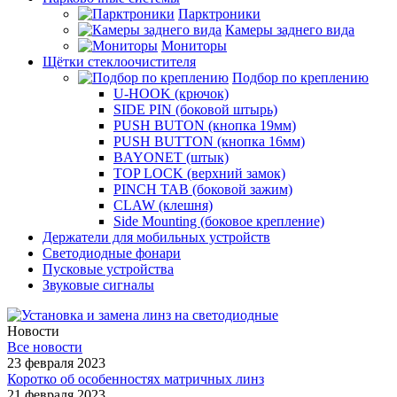
Парктроники
Камеры заднего вида
Мониторы
Щётки стеклоочистителя
Подбор по креплению
U-HOOK (крючок)
SIDE PIN (боковой штырь)
PUSH BUTON (кнопка 19мм)
PUSH BUTTON (кнопка 16мм)
BAYONET (штык)
TOP LOCK (верхний замок)
PINCH TAB (боковой зажим)
CLAW (клешня)
Side Mounting (боковое крепление)
Держатели для мобильных устройств
Светодиодные фонари
Пусковые устройства
Звуковые сигналы
Новости
Все новости
23 февраля 2023
Коротко об особенностях матричных линз
21 февраля 2023