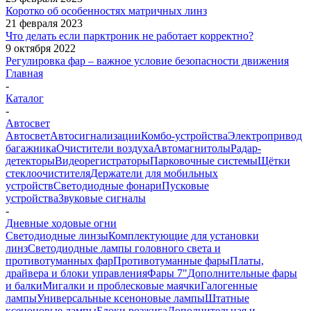
Коротко об особенностях матричных линз
21 февраля 2023
Что делать если парктроник не работает корректно?
9 октября 2022
Регулировка фар – важное условие безопасности движения
Главная
-
Каталог
-
Автосвет
Автосвет
Автосигнализации
Комбо-устройства
Электропривод
багажника
Очистители воздуха
Автомагнитолы
Радар-
детекторы
Видеорегистраторы
Парковочные системы
Щётки
стеклоочистителя
Держатели для мобильных
устройств
Светодиодные фонари
Пусковые
устройства
Звуковые сигналы
-
Дневные ходовые огни
Светодиодные линзы
Комплектующие для установки
линз
Светодиодные лампы головного света и
противотуманных фар
Противотуманные фары
Платы,
драйвера и блоки управления
Фары 7"
Дополнительные фары
и балки
Мигалки и проблесковые маячки
Галогенные
лампы
Универсальные ксеноновые лампы
Штатные
ксеноновые лампы
Блоки розжига
Дополнительная и