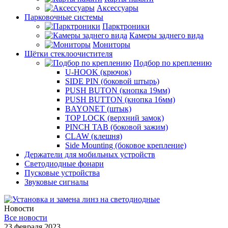
Аксессуары
Парковочные системы
Парктроники
Камеры заднего вида
Мониторы
Щётки стеклоочистителя
Подбор по креплению
U-HOOK (крючок)
SIDE PIN (боковой штырь)
PUSH BUTON (кнопка 19мм)
PUSH BUTTON (кнопка 16мм)
BAYONET (штык)
TOP LOCK (верхний замок)
PINCH TAB (боковой зажим)
CLAW (клешня)
Side Mounting (боковое крепление)
Держатели для мобильных устройств
Светодиодные фонари
Пусковые устройства
Звуковые сигналы
Новости
Все новости
23 февраля 2023