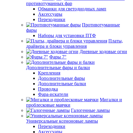
противотуманных фар
Обманки для светодиодных ламп
Аксессуары
Переходники
Противотуманные
фары
Наборы для установки ПТФ
Платы,
драйвера и блоки управления
Дневные ходовые огни
Фары 7"
Дополнительные фары и балки
Крепления
Дополнительные фары
Дополнительные балки
Проводка
Фара-искатели
Мигалки и
проблесковые маячки
Галогенные лампы
Универсальные ксеноновые лампы
Переходники
Аксессуары