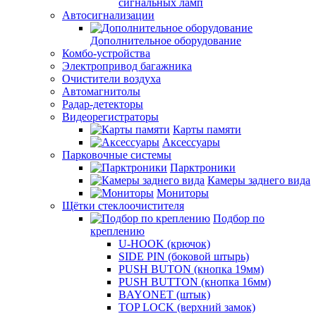
сигнальных ламп
Автосигнализации
Дополнительное оборудование
Комбо-устройства
Электропривод багажника
Очистители воздуха
Автомагнитолы
Радар-детекторы
Видеорегистраторы
Карты памяти
Аксессуары
Парковочные системы
Парктроники
Камеры заднего вида
Мониторы
Щётки стеклоочистителя
Подбор по
креплению
U-HOOK (крючок)
SIDE PIN (боковой штырь)
PUSH BUTON (кнопка 19мм)
PUSH BUTTON (кнопка 16мм)
BAYONET (штык)
TOP LOCK (верхний замок)