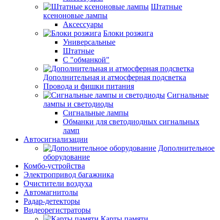
Штатные
ксеноновые лампы
Аксессуары
Блоки розжига
Универсальные
Штатные
С "обманкой"
Дополнительная и атмосферная подсветка
Провода и фишки питания
Cигнальные
лампы и светодиоды
Сигнальные лампы
Обманки для светодиодных сигнальных
ламп
Автосигнализации
Дополнительное
оборудование
Комбо-устройства
Электропривод багажника
Очистители воздуха
Автомагнитолы
Радар-детекторы
Видеорегистраторы
Карты памяти