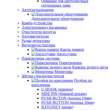
Обманки для светодиодных
сигнальных ламп
Автосигнализации
Дополнительное оборудование
Комбо-устройства
Электропривод багажника
Очистители воздуха
Автомагнитолы
Радар-детекторы
Видеорегистраторы
Карты памяти
Аксессуары
Парковочные системы
Парктроники
Камеры заднего вида
Мониторы
Щётки стеклоочистителя
Подбор по
креплению
U-HOOK (крючок)
SIDE PIN (боковой штырь)
PUSH BUTON (кнопка 19мм)
PUSH BUTTON (кнопка 16мм)
BAYONET (штык)