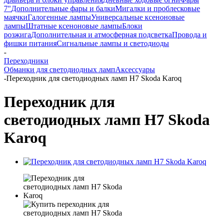
7"
Дополнительные фары и балки
Мигалки и проблесковые
маячки
Галогенные лампы
Универсальные ксеноновые
лампы
Штатные ксеноновые лампы
Блоки
розжига
Дополнительная и атмосферная подсветка
Провода и
фишки питания
Cигнальные лампы и светодиоды
-
Переходники
Обманки для светодиодных ламп
Аксессуары
-
Переходник для светодиодных ламп H7 Skoda Karoq
Переходник для
светодиодных ламп H7 Skoda
Karoq