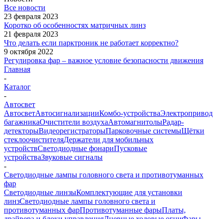
Все новости
23 февраля 2023
Коротко об особенностях матричных линз
21 февраля 2023
Что делать если парктроник не работает корректно?
9 октября 2022
Регулировка фар – важное условие безопасности движения
Главная
-
Каталог
-
Автосвет
Автосвет
Автосигнализации
Комбо-устройства
Электропривод
багажника
Очистители воздуха
Автомагнитолы
Радар-
детекторы
Видеорегистраторы
Парковочные системы
Щётки
стеклоочистителя
Держатели для мобильных
устройств
Светодиодные фонари
Пусковые
устройства
Звуковые сигналы
-
Светодиодные лампы головного света и противотуманных
фар
Светодиодные линзы
Комплектующие для установки
линз
Светодиодные лампы головного света и
противотуманных фар
Противотуманные фары
Платы,
драйвера и блоки управления
Дневные ходовые огни
Фары