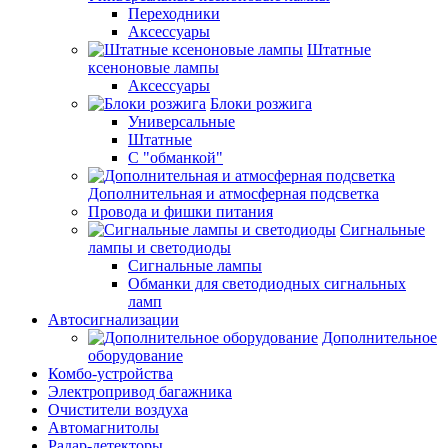
Переходники
Аксессуары
Штатные
ксеноновые лампы
Аксессуары
Блоки розжига
Универсальные
Штатные
С "обманкой"
Дополнительная и атмосферная подсветка
Провода и фишки питания
Cигнальные
лампы и светодиоды
Сигнальные лампы
Обманки для светодиодных сигнальных
ламп
Автосигнализации
Дополнительное
оборудование
Комбо-устройства
Электропривод багажника
Очистители воздуха
Автомагнитолы
Радар-детекторы