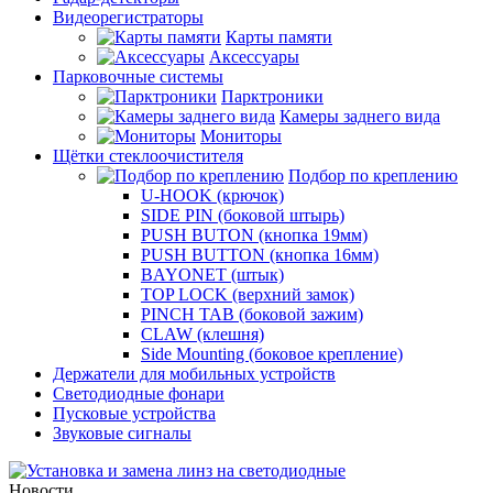
Видеорегистраторы
Карты памяти
Аксессуары
Парковочные системы
Парктроники
Камеры заднего вида
Мониторы
Щётки стеклоочистителя
Подбор по креплению
U-HOOK (крючок)
SIDE PIN (боковой штырь)
PUSH BUTON (кнопка 19мм)
PUSH BUTTON (кнопка 16мм)
BAYONET (штык)
TOP LOCK (верхний замок)
PINCH TAB (боковой зажим)
CLAW (клешня)
Side Mounting (боковое крепление)
Держатели для мобильных устройств
Светодиодные фонари
Пусковые устройства
Звуковые сигналы
Новости