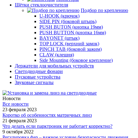
Щётки стеклоочистителя
Подбор по креплению
U-HOOK (крючок)
SIDE PIN (боковой штырь)
PUSH BUTON (кнопка 19мм)
PUSH BUTTON (кнопка 16мм)
BAYONET (штык)
TOP LOCK (верхний замок)
PINCH TAB (боковой зажим)
CLAW (клешня)
Side Mounting (боковое крепление)
Держатели для мобильных устройств
Светодиодные фонари
Пусковые устройства
Звуковые сигналы
Новости
Все новости
23 февраля 2023
Коротко об особенностях матричных линз
21 февраля 2023
Что делать если парктроник не работает корректно?
9 октября 2022
Регулировка фар – важное условие безопасности движения