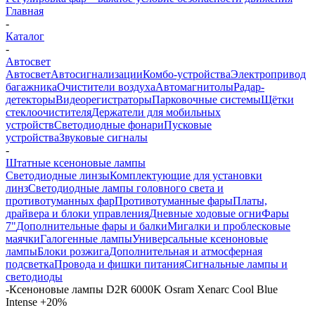
Главная
-
Каталог
-
Автосвет
Автосвет
Автосигнализации
Комбо-устройства
Электропривод
багажника
Очистители воздуха
Автомагнитолы
Радар-
детекторы
Видеорегистраторы
Парковочные системы
Щётки
стеклоочистителя
Держатели для мобильных
устройств
Светодиодные фонари
Пусковые
устройства
Звуковые сигналы
-
Штатные ксеноновые лампы
Светодиодные линзы
Комплектующие для установки
линз
Светодиодные лампы головного света и
противотуманных фар
Противотуманные фары
Платы,
драйвера и блоки управления
Дневные ходовые огни
Фары
7"
Дополнительные фары и балки
Мигалки и проблесковые
маячки
Галогенные лампы
Универсальные ксеноновые
лампы
Блоки розжига
Дополнительная и атмосферная
подсветка
Провода и фишки питания
Cигнальные лампы и
светодиоды
-
Ксеноновые лампы D2R 6000K Osram Xenarc Cool Blue
Intense +20%