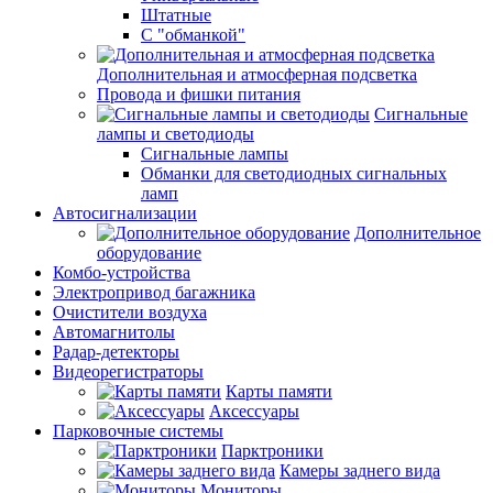
Штатные
С "обманкой"
Дополнительная и атмосферная подсветка
Провода и фишки питания
Cигнальные
лампы и светодиоды
Сигнальные лампы
Обманки для светодиодных сигнальных
ламп
Автосигнализации
Дополнительное
оборудование
Комбо-устройства
Электропривод багажника
Очистители воздуха
Автомагнитолы
Радар-детекторы
Видеорегистраторы
Карты памяти
Аксессуары
Парковочные системы
Парктроники
Камеры заднего вида
Мониторы