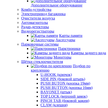
Дополнительное оборудование
Комбо-устройства
Электропривод багажника
Очистители воздуха
Автомагнитолы
Радар-детекторы
Видеорегистраторы
Карты памяти
Аксессуары
Парковочные системы
Парктроники
Камеры заднего вида
Мониторы
Щётки стеклоочистителя
Подбор по
креплению
U-HOOK (крючок)
SIDE PIN (боковой штырь)
PUSH BUTON (кнопка 19мм)
PUSH BUTTON (кнопка 16мм)
BAYONET (штык)
TOP LOCK (верхний замок)
PINCH TAB (боковой зажим)
CLAW (клешня)