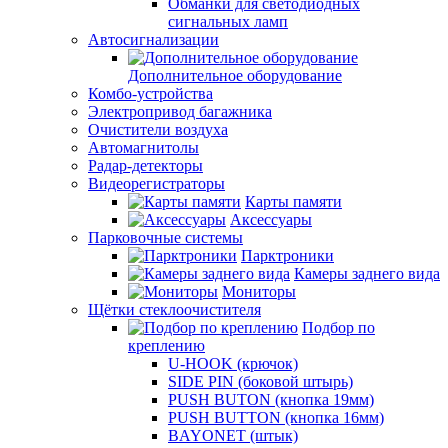
Обманки для светодиодных
сигнальных ламп
Автосигнализации
Дополнительное оборудование
Комбо-устройства
Электропривод багажника
Очистители воздуха
Автомагнитолы
Радар-детекторы
Видеорегистраторы
Карты памяти
Аксессуары
Парковочные системы
Парктроники
Камеры заднего вида
Мониторы
Щётки стеклоочистителя
Подбор по
креплению
U-HOOK (крючок)
SIDE PIN (боковой штырь)
PUSH BUTON (кнопка 19мм)
PUSH BUTTON (кнопка 16мм)
BAYONET (штык)