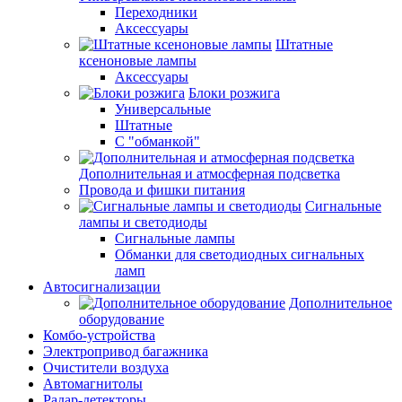
Переходники
Аксессуары
Штатные
ксеноновые лампы
Аксессуары
Блоки розжига
Универсальные
Штатные
С "обманкой"
Дополнительная и атмосферная подсветка
Провода и фишки питания
Cигнальные
лампы и светодиоды
Сигнальные лампы
Обманки для светодиодных сигнальных
ламп
Автосигнализации
Дополнительное
оборудование
Комбо-устройства
Электропривод багажника
Очистители воздуха
Автомагнитолы
Радар-детекторы