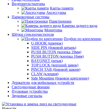
Видеорегистраторы
Карты памяти
Аксессуары
Парковочные системы
Парктроники
Камеры заднего вида
Мониторы
Щётки стеклоочистителя
Подбор по креплению
U-HOOK (крючок)
SIDE PIN (боковой штырь)
PUSH BUTON (кнопка 19мм)
PUSH BUTTON (кнопка 16мм)
BAYONET (штык)
TOP LOCK (верхний замок)
PINCH TAB (боковой зажим)
CLAW (клешня)
Side Mounting (боковое крепление)
Держатели для мобильных устройств
Светодиодные фонари
Пусковые устройства
Звуковые сигналы
Новости