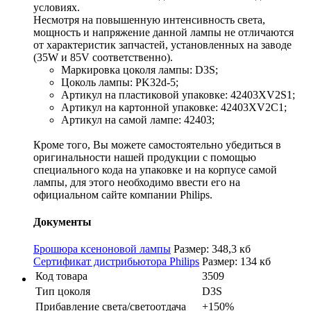
условиях.
Несмотря на повышенную интенсивность света,
мощность и напряжение данной лампы не отличаются
от характеристик запчастей, установленных на заводе
(35W и 85V соответственно).
Маркировка цоколя лампы: D3S;
Цоколь лампы: PK32d-5;
Артикул на пластиковой упаковке: 42403XV2S1;
Артикул на картонной упаковке: 42403XV2C1;
Артикул на самой лампе: 42403;
Кроме того, Вы можете самостоятельно убедиться в
оригинальности нашей продукции с помощью
специального кода на упаковке и на корпусе самой
лампы, для этого необходимо ввести его на
официальном сайте компании Philips.
Документы
Брошюра ксеноновой лампы
Размер: 348,3 кб
Сертификат дистрибьютора Philips
Размер: 134 кб
Код товара
3509
Тип цоколя
D3S
Прибавление света/светоотдача
+150%