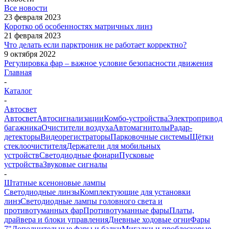
Все новости
23 февраля 2023
Коротко об особенностях матричных линз
21 февраля 2023
Что делать если парктроник не работает корректно?
9 октября 2022
Регулировка фар – важное условие безопасности движения
Главная
-
Каталог
-
Автосвет
Автосвет
Автосигнализации
Комбо-устройства
Электропривод
багажника
Очистители воздуха
Автомагнитолы
Радар-
детекторы
Видеорегистраторы
Парковочные системы
Щётки
стеклоочистителя
Держатели для мобильных
устройств
Светодиодные фонари
Пусковые
устройства
Звуковые сигналы
-
Штатные ксеноновые лампы
Светодиодные линзы
Комплектующие для установки
линз
Светодиодные лампы головного света и
противотуманных фар
Противотуманные фары
Платы,
драйвера и блоки управления
Дневные ходовые огни
Фары
7"
Дополнительные фары и балки
Мигалки и проблесковые