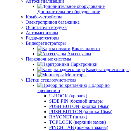
Автосигнализации
Дополнительное оборудование
Комбо-устройства
Электропривод багажника
Очистители воздуха
Автомагнитолы
Радар-детекторы
Видеорегистраторы
Карты памяти
Аксессуары
Парковочные системы
Парктроники
Камеры заднего вида
Мониторы
Щётки стеклоочистителя
Подбор по
креплению
U-HOOK (крючок)
SIDE PIN (боковой штырь)
PUSH BUTON (кнопка 19мм)
PUSH BUTTON (кнопка 16мм)
BAYONET (штык)
TOP LOCK (верхний замок)
PINCH TAB (боковой зажим)