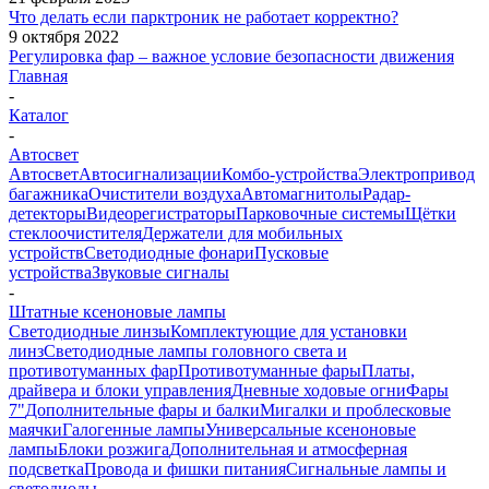
Что делать если парктроник не работает корректно?
9 октября 2022
Регулировка фар – важное условие безопасности движения
Главная
-
Каталог
-
Автосвет
Автосвет
Автосигнализации
Комбо-устройства
Электропривод
багажника
Очистители воздуха
Автомагнитолы
Радар-
детекторы
Видеорегистраторы
Парковочные системы
Щётки
стеклоочистителя
Держатели для мобильных
устройств
Светодиодные фонари
Пусковые
устройства
Звуковые сигналы
-
Штатные ксеноновые лампы
Светодиодные линзы
Комплектующие для установки
линз
Светодиодные лампы головного света и
противотуманных фар
Противотуманные фары
Платы,
драйвера и блоки управления
Дневные ходовые огни
Фары
7"
Дополнительные фары и балки
Мигалки и проблесковые
маячки
Галогенные лампы
Универсальные ксеноновые
лампы
Блоки розжига
Дополнительная и атмосферная
подсветка
Провода и фишки питания
Cигнальные лампы и
светодиоды