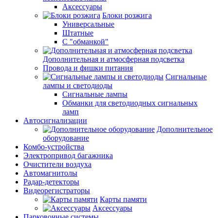
Аксессуары
Блоки розжига
Универсальные
Штатные
С "обманкой"
Дополнительная и атмосферная подсветка
Провода и фишки питания
Cигнальные
лампы и светодиоды
Сигнальные лампы
Обманки для светодиодных сигнальных
ламп
Автосигнализации
Дополнительное
оборудование
Комбо-устройства
Электропривод багажника
Очистители воздуха
Автомагнитолы
Радар-детекторы
Видеорегистраторы
Карты памяти
Аксессуары
Парковочные системы