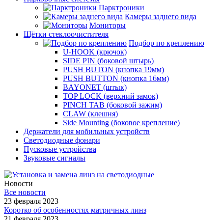
Парктроники
Камеры заднего вида
Мониторы
Щётки стеклоочистителя
Подбор по креплению
U-HOOK (крючок)
SIDE PIN (боковой штырь)
PUSH BUTON (кнопка 19мм)
PUSH BUTTON (кнопка 16мм)
BAYONET (штык)
TOP LOCK (верхний замок)
PINCH TAB (боковой зажим)
CLAW (клешня)
Side Mounting (боковое крепление)
Держатели для мобильных устройств
Светодиодные фонари
Пусковые устройства
Звуковые сигналы
Новости
Все новости
23 февраля 2023
Коротко об особенностях матричных линз
21 февраля 2023