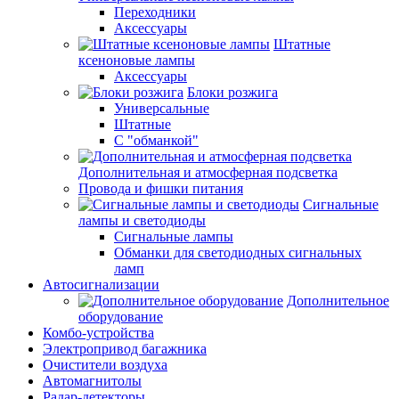
Переходники
Аксессуары
Штатные
ксеноновые лампы
Аксессуары
Блоки розжига
Универсальные
Штатные
С "обманкой"
Дополнительная и атмосферная подсветка
Провода и фишки питания
Cигнальные
лампы и светодиоды
Сигнальные лампы
Обманки для светодиодных сигнальных
ламп
Автосигнализации
Дополнительное
оборудование
Комбо-устройства
Электропривод багажника
Очистители воздуха
Автомагнитолы
Радар-детекторы