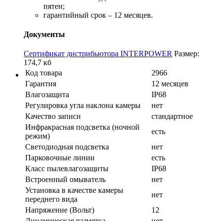
пятен;
гарантийный срок – 12 месяцев.
Документы
Сертификат дистрибьютора INTERPOWER
Размер:
174,7 кб
Код товара
2966
Гарантия
12 месяцев
Влагозащита
IP68
Регулировка угла наклона камеры
нет
Качество записи
стандартное
Инфракрасная подсветка (ночной
есть
режим)
Светодиодная подсветка
нет
Парковочные линии
есть
Класс пылевлагозащиты
IP68
Встроенный омыватель
нет
Установка в качестве камеры
нет
переднего вида
Напряжение (Вольт)
12
Динамическая разметка
нет