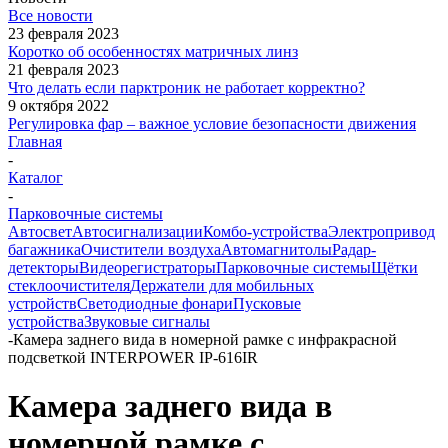
Все новости
23 февраля 2023
Коротко об особенностях матричных линз
21 февраля 2023
Что делать если парктроник не работает корректно?
9 октября 2022
Регулировка фар – важное условие безопасности движения
Главная
-
Каталог
-
Парковочные системы
Автосвет
Автосигнализации
Комбо-устройства
Электропривод
багажника
Очистители воздуха
Автомагнитолы
Радар-
детекторы
Видеорегистраторы
Парковочные системы
Щётки
стеклоочистителя
Держатели для мобильных
устройств
Светодиодные фонари
Пусковые
устройства
Звуковые сигналы
-
Камера заднего вида в номерной рамке с инфракрасной
подсветкой INTERPOWER IP-616IR
Камера заднего вида в
номерной рамке с