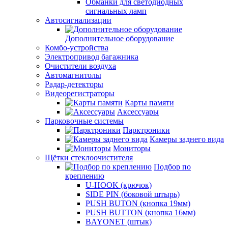
Обманки для светодиодных
сигнальных ламп
Автосигнализации
Дополнительное оборудование
Комбо-устройства
Электропривод багажника
Очистители воздуха
Автомагнитолы
Радар-детекторы
Видеорегистраторы
Карты памяти
Аксессуары
Парковочные системы
Парктроники
Камеры заднего вида
Мониторы
Щётки стеклоочистителя
Подбор по
креплению
U-HOOK (крючок)
SIDE PIN (боковой штырь)
PUSH BUTON (кнопка 19мм)
PUSH BUTTON (кнопка 16мм)
BAYONET (штык)