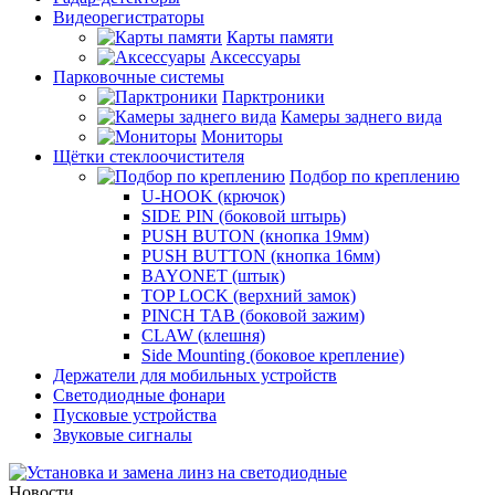
Видеорегистраторы
Карты памяти
Аксессуары
Парковочные системы
Парктроники
Камеры заднего вида
Мониторы
Щётки стеклоочистителя
Подбор по креплению
U-HOOK (крючок)
SIDE PIN (боковой штырь)
PUSH BUTON (кнопка 19мм)
PUSH BUTTON (кнопка 16мм)
BAYONET (штык)
TOP LOCK (верхний замок)
PINCH TAB (боковой зажим)
CLAW (клешня)
Side Mounting (боковое крепление)
Держатели для мобильных устройств
Светодиодные фонари
Пусковые устройства
Звуковые сигналы
Новости