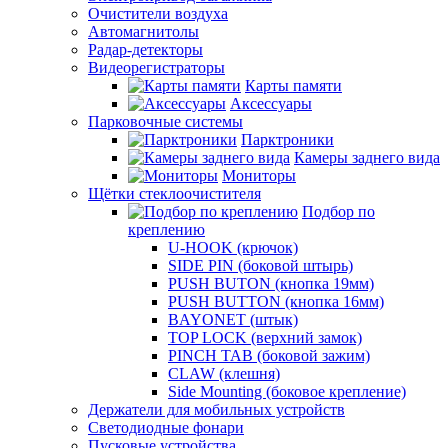
Очистители воздуха
Автомагнитолы
Радар-детекторы
Видеорегистраторы
Карты памяти
Аксессуары
Парковочные системы
Парктроники
Камеры заднего вида
Мониторы
Щётки стеклоочистителя
Подбор по
креплению
U-HOOK (крючок)
SIDE PIN (боковой штырь)
PUSH BUTON (кнопка 19мм)
PUSH BUTTON (кнопка 16мм)
BAYONET (штык)
TOP LOCK (верхний замок)
PINCH TAB (боковой зажим)
CLAW (клешня)
Side Mounting (боковое крепление)
Держатели для мобильных устройств
Светодиодные фонари
Пусковые устройства