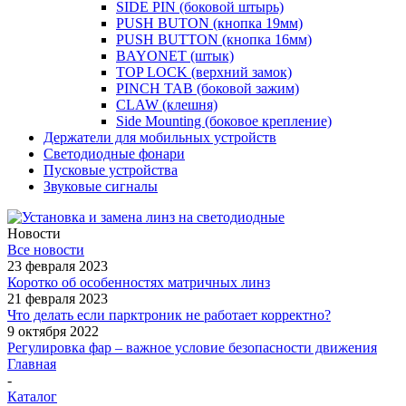
SIDE PIN (боковой штырь)
PUSH BUTON (кнопка 19мм)
PUSH BUTTON (кнопка 16мм)
BAYONET (штык)
TOP LOCK (верхний замок)
PINCH TAB (боковой зажим)
CLAW (клешня)
Side Mounting (боковое крепление)
Держатели для мобильных устройств
Светодиодные фонари
Пусковые устройства
Звуковые сигналы
Новости
Все новости
23 февраля 2023
Коротко об особенностях матричных линз
21 февраля 2023
Что делать если парктроник не работает корректно?
9 октября 2022
Регулировка фар – важное условие безопасности движения
Главная
-
Каталог