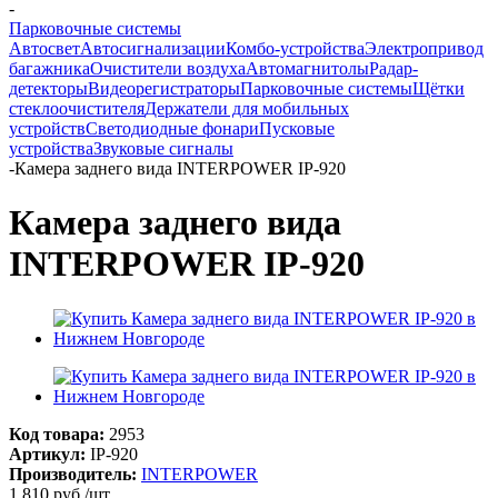
-
Парковочные системы
Автосвет
Автосигнализации
Комбо-устройства
Электропривод
багажника
Очистители воздуха
Автомагнитолы
Радар-
детекторы
Видеорегистраторы
Парковочные системы
Щётки
стеклоочистителя
Держатели для мобильных
устройств
Светодиодные фонари
Пусковые
устройства
Звуковые сигналы
-
Камера заднего вида INTERPOWER IP-920
Камера заднего вида
INTERPOWER IP-920
Код товара:
2953
Артикул:
IP-920
Производитель:
INTERPOWER
1 810
руб.
/шт