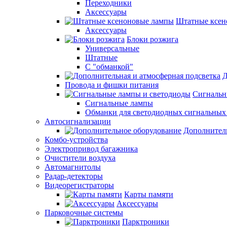
Переходники
Аксессуары
Штатные ксен
Аксессуары
Блоки розжига
Универсальные
Штатные
С "обманкой"
Д
Провода и фишки питания
Cигнальн
Сигнальные лампы
Обманки для светодиодных сигнальных
Автосигнализации
Дополнител
Комбо-устройства
Электропривод багажника
Очистители воздуха
Автомагнитолы
Радар-детекторы
Видеорегистраторы
Карты памяти
Аксессуары
Парковочные системы
Парктроники