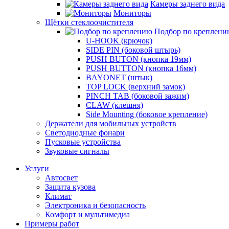
Камеры заднего вида
Мониторы
Щётки стеклоочистителя
Подбор по креплени
U-HOOK (крючок)
SIDE PIN (боковой штырь)
PUSH BUTON (кнопка 19мм)
PUSH BUTTON (кнопка 16мм)
BAYONET (штык)
TOP LOCK (верхний замок)
PINCH TAB (боковой зажим)
CLAW (клешня)
Side Mounting (боковое крепление)
Держатели для мобильных устройств
Светодиодные фонари
Пусковые устройства
Звуковые сигналы
Услуги
Автосвет
Защита кузова
Климат
Электроника и безопасность
Комфорт и мультимедиа
Примеры работ