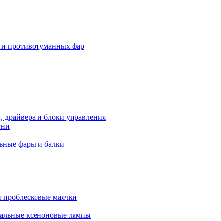
 и противотуманных фар
, драйвера и блоки управления
гни
ьные фары и балки
 проблесковые маячки
альные ксеноновые лампы