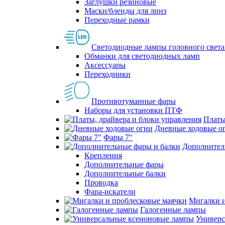
Заглушки резиновые
Маски/бленды для линз
Переходные рамки
Светодиодные лампы головного света
Обманки для светодиодных ламп
Аксессуары
Переходники
Противотуманные фары
Наборы для установки ПТФ
Платы
Дневные ходовые о
Фары 7"
Дополнител
Крепления
Дополнительные фары
Дополнительные балки
Проводка
Фара-искатели
Мигалки и
Галогенные лампы
Универс