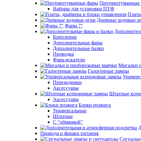
Противотуманные
Наборы для установки ПТФ
Платы
Дневные ходовые о
Фары 7"
Дополнител
Крепления
Дополнительные фары
Дополнительные балки
Проводка
Фара-искатели
Мигалки и
Галогенные лампы
Универс
Переходники
Аксессуары
Штатные ксен
Аксессуары
Блоки розжига
Универсальные
Штатные
С "обманкой"
Д
Провода и фишки питания
Cигнальн