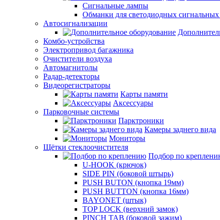
Сигнальные лампы
Обманки для светодиодных сигнальных
Автосигнализации
Дополнител
Комбо-устройства
Электропривод багажника
Очистители воздуха
Автомагнитолы
Радар-детекторы
Видеорегистраторы
Карты памяти
Аксессуары
Парковочные системы
Парктроники
Камеры заднего вида
Мониторы
Щётки стеклоочистителя
Подбор по креплени
U-HOOK (крючок)
SIDE PIN (боковой штырь)
PUSH BUTON (кнопка 19мм)
PUSH BUTTON (кнопка 16мм)
BAYONET (штык)
TOP LOCK (верхний замок)
PINCH TAB (боковой зажим)