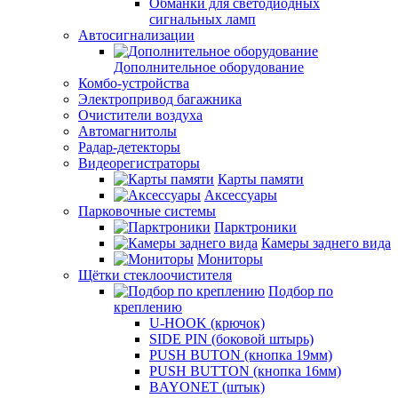
Обманки для светодиодных
сигнальных ламп
Автосигнализации
Дополнительное оборудование
Комбо-устройства
Электропривод багажника
Очистители воздуха
Автомагнитолы
Радар-детекторы
Видеорегистраторы
Карты памяти
Аксессуары
Парковочные системы
Парктроники
Камеры заднего вида
Мониторы
Щётки стеклоочистителя
Подбор по
креплению
U-HOOK (крючок)
SIDE PIN (боковой штырь)
PUSH BUTON (кнопка 19мм)
PUSH BUTTON (кнопка 16мм)
BAYONET (штык)