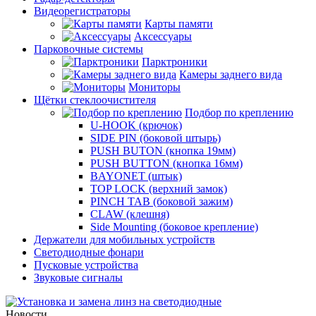
Видеорегистраторы
Карты памяти
Аксессуары
Парковочные системы
Парктроники
Камеры заднего вида
Мониторы
Щётки стеклоочистителя
Подбор по креплению
U-HOOK (крючок)
SIDE PIN (боковой штырь)
PUSH BUTON (кнопка 19мм)
PUSH BUTTON (кнопка 16мм)
BAYONET (штык)
TOP LOCK (верхний замок)
PINCH TAB (боковой зажим)
CLAW (клешня)
Side Mounting (боковое крепление)
Держатели для мобильных устройств
Светодиодные фонари
Пусковые устройства
Звуковые сигналы
Новости