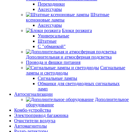
Переходники
Аксессуары
Штатные
ксеноновые лампы
Аксессуары
Блоки розжига
Универсальные
Штатные
С "обманкой"
Дополнительная и атмосферная подсветка
Провода и фишки питания
Cигнальные
лампы и светодиоды
Сигнальные лампы
Обманки для светодиодных сигнальных
ламп
Автосигнализации
Дополнительное
оборудование
Комбо-устройства
Электропривод багажника
Очистители воздуха
Автомагнитолы
Радар-детекторы