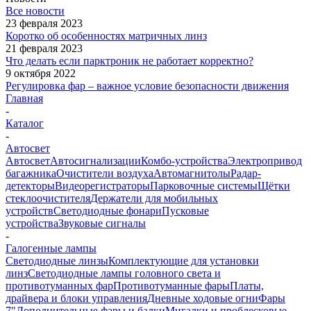
Все новости
23 февраля 2023
Коротко об особенностях матричных линз
21 февраля 2023
Что делать если парктроник не работает корректно?
9 октября 2022
Регулировка фар – важное условие безопасности движения
Главная
-
Каталог
-
Автосвет
Автосвет
Автосигнализации
Комбо-устройства
Электропривод
багажника
Очистители воздуха
Автомагнитолы
Радар-
детекторы
Видеорегистраторы
Парковочные системы
Щётки
стеклоочистителя
Держатели для мобильных
устройств
Светодиодные фонари
Пусковые
устройства
Звуковые сигналы
-
Галогенные лампы
Светодиодные линзы
Комплектующие для установки
линз
Светодиодные лампы головного света и
противотуманных фар
Противотуманные фары
Платы,
драйвера и блоки управления
Дневные ходовые огни
Фары
7"
Дополнительные фары и балки
Мигалки и проблесковые