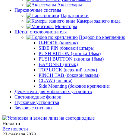
Аксессуары
Парковочные системы
Парктроники
Камеры заднего вида
Мониторы
Щётки стеклоочистителя
Подбор по креплению
U-HOOK (крючок)
SIDE PIN (боковой штырь)
PUSH BUTON (кнопка 19мм)
PUSH BUTTON (кнопка 16мм)
BAYONET (штык)
TOP LOCK (верхний замок)
PINCH TAB (боковой зажим)
CLAW (клешня)
Side Mounting (боковое крепление)
Держатели для мобильных устройств
Светодиодные фонари
Пусковые устройства
Звуковые сигналы
Новости
Все новости
23 февраля 2023