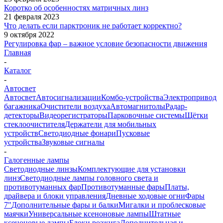
Коротко об особенностях матричных линз
21 февраля 2023
Что делать если парктроник не работает корректно?
9 октября 2022
Регулировка фар – важное условие безопасности движения
Главная
-
Каталог
-
Автосвет
Автосвет
Автосигнализации
Комбо-устройства
Электропривод
багажника
Очистители воздуха
Автомагнитолы
Радар-
детекторы
Видеорегистраторы
Парковочные системы
Щётки
стеклоочистителя
Держатели для мобильных
устройств
Светодиодные фонари
Пусковые
устройства
Звуковые сигналы
-
Галогенные лампы
Светодиодные линзы
Комплектующие для установки
линз
Светодиодные лампы головного света и
противотуманных фар
Противотуманные фары
Платы,
драйвера и блоки управления
Дневные ходовые огни
Фары
7"
Дополнительные фары и балки
Мигалки и проблесковые
маячки
Универсальные ксеноновые лампы
Штатные
ксеноновые лампы
Блоки розжига
Дополнительная и