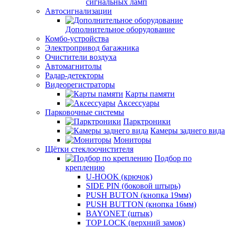
сигнальных ламп
Автосигнализации
Дополнительное оборудование
Комбо-устройства
Электропривод багажника
Очистители воздуха
Автомагнитолы
Радар-детекторы
Видеорегистраторы
Карты памяти
Аксессуары
Парковочные системы
Парктроники
Камеры заднего вида
Мониторы
Щётки стеклоочистителя
Подбор по
креплению
U-HOOK (крючок)
SIDE PIN (боковой штырь)
PUSH BUTON (кнопка 19мм)
PUSH BUTTON (кнопка 16мм)
BAYONET (штык)
TOP LOCK (верхний замок)