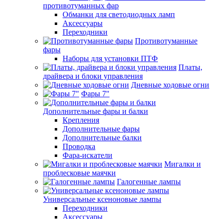
противотуманных фар
Обманки для светодиодных ламп
Аксессуары
Переходники
Противотуманные
фары
Наборы для установки ПТФ
Платы,
драйвера и блоки управления
Дневные ходовые огни
Фары 7"
Дополнительные фары и балки
Крепления
Дополнительные фары
Дополнительные балки
Проводка
Фара-искатели
Мигалки и
проблесковые маячки
Галогенные лампы
Универсальные ксеноновые лампы
Переходники
Аксессуары