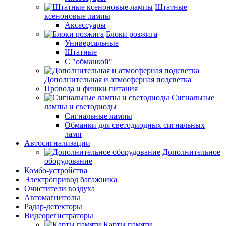
Штатные
ксеноновые лампы
Аксессуары
Блоки розжига
Универсальные
Штатные
С "обманкой"
Дополнительная и атмосферная подсветка
Провода и фишки питания
Cигнальные
лампы и светодиоды
Сигнальные лампы
Обманки для светодиодных сигнальных
ламп
Автосигнализации
Дополнительное
оборудование
Комбо-устройства
Электропривод багажника
Очистители воздуха
Автомагнитолы
Радар-детекторы
Видеорегистраторы
Карты памяти