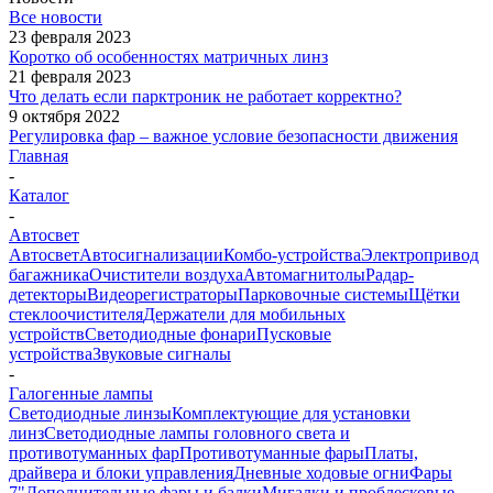
Все новости
23 февраля 2023
Коротко об особенностях матричных линз
21 февраля 2023
Что делать если парктроник не работает корректно?
9 октября 2022
Регулировка фар – важное условие безопасности движения
Главная
-
Каталог
-
Автосвет
Автосвет
Автосигнализации
Комбо-устройства
Электропривод
багажника
Очистители воздуха
Автомагнитолы
Радар-
детекторы
Видеорегистраторы
Парковочные системы
Щётки
стеклоочистителя
Держатели для мобильных
устройств
Светодиодные фонари
Пусковые
устройства
Звуковые сигналы
-
Галогенные лампы
Светодиодные линзы
Комплектующие для установки
линз
Светодиодные лампы головного света и
противотуманных фар
Противотуманные фары
Платы,
драйвера и блоки управления
Дневные ходовые огни
Фары
7"
Дополнительные фары и балки
Мигалки и проблесковые