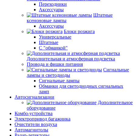
Переходники
Аксессуары
Штатные
ксеноновые лампы
Аксессуары
Блоки розжига
Универсальные
Штатные
С "обманкой"
Дополнительная и атмосферная подсветка
Провода и фишки питания
Cигнальные
лампы и светодиоды
Сигнальные лампы
Обманки для светодиодных сигнальных
ламп
Автосигнализации
Дополнительное
оборудование
Комбо-устройства
Электропривод багажника
Очистители воздуха
Автомагнитолы
Радар-детекторы