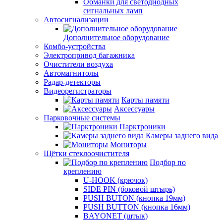
Обманки для светодиодных
сигнальных ламп
Автосигнализации
Дополнительное оборудование
Комбо-устройства
Электропривод багажника
Очистители воздуха
Автомагнитолы
Радар-детекторы
Видеорегистраторы
Карты памяти
Аксессуары
Парковочные системы
Парктроники
Камеры заднего вида
Мониторы
Щётки стеклоочистителя
Подбор по
креплению
U-HOOK (крючок)
SIDE PIN (боковой штырь)
PUSH BUTON (кнопка 19мм)
PUSH BUTTON (кнопка 16мм)
BAYONET (штык)