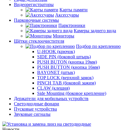
Видеорегистраторы
Карты памяти
Аксессуары
Парковочные системы
Парктроники
Камеры заднего вида
Мониторы
Щётки стеклоочистителя
Подбор по креплению
U-HOOK (крючок)
SIDE PIN (боковой штырь)
PUSH BUTON (кнопка 19мм)
PUSH BUTTON (кнопка 16мм)
BAYONET (штык)
TOP LOCK (верхний замок)
PINCH TAB (боковой зажим)
CLAW (клешня)
Side Mounting (боковое крепление)
Держатели для мобильных устройств
Светодиодные фонари
Пусковые устройства
Звуковые сигналы
Новости