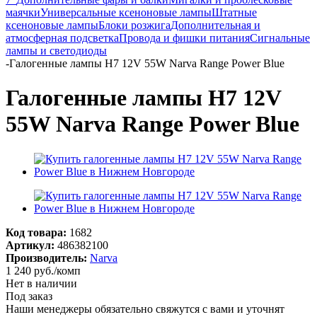
маячки
Универсальные ксеноновые лампы
Штатные
ксеноновые лампы
Блоки розжига
Дополнительная и
атмосферная подсветка
Провода и фишки питания
Cигнальные
лампы и светодиоды
-
Галогенные лампы H7 12V 55W Narva Range Power Blue
Галогенные лампы H7 12V
55W Narva Range Power Blue
Код товара:
1682
Артикул:
486382100
Производитель:
Narva
1 240
руб.
/комп
Нет в наличии
Под заказ
Наши менеджеры обязательно свяжутся с вами и уточнят