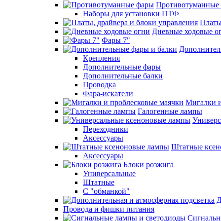
Противотуманные
Наборы для установки ПТФ
Платы
Дневные ходовые о
Фары 7"
Дополнител
Крепления
Дополнительные фары
Дополнительные балки
Проводка
Фара-искатели
Мигалки и
Галогенные лампы
Универс
Переходники
Аксессуары
Штатные ксен
Аксессуары
Блоки розжига
Универсальные
Штатные
С "обманкой"
Д
Провода и фишки питания
Cигнальн