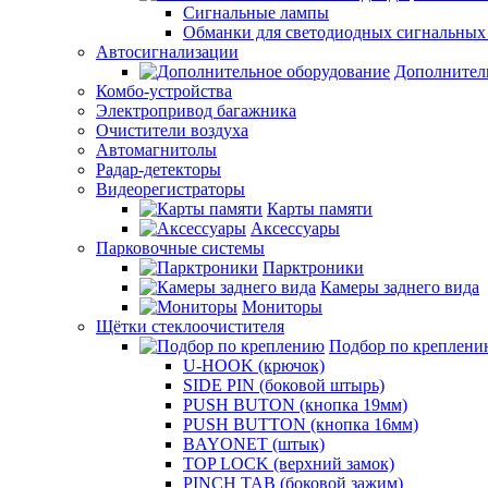
Сигнальные лампы
Обманки для светодиодных сигнальных
Автосигнализации
Дополнител
Комбо-устройства
Электропривод багажника
Очистители воздуха
Автомагнитолы
Радар-детекторы
Видеорегистраторы
Карты памяти
Аксессуары
Парковочные системы
Парктроники
Камеры заднего вида
Мониторы
Щётки стеклоочистителя
Подбор по креплени
U-HOOK (крючок)
SIDE PIN (боковой штырь)
PUSH BUTON (кнопка 19мм)
PUSH BUTTON (кнопка 16мм)
BAYONET (штык)
TOP LOCK (верхний замок)
PINCH TAB (боковой зажим)