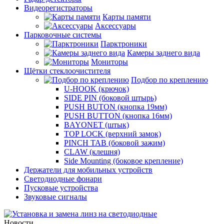
Видеорегистраторы
Карты памяти
Аксессуары
Парковочные системы
Парктроники
Камеры заднего вида
Мониторы
Щётки стеклоочистителя
Подбор по креплению
U-HOOK (крючок)
SIDE PIN (боковой штырь)
PUSH BUTON (кнопка 19мм)
PUSH BUTTON (кнопка 16мм)
BAYONET (штык)
TOP LOCK (верхний замок)
PINCH TAB (боковой зажим)
CLAW (клешня)
Side Mounting (боковое крепление)
Держатели для мобильных устройств
Светодиодные фонари
Пусковые устройства
Звуковые сигналы
Новости