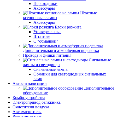
Переходники
Аксессуары
Штатные
ксеноновые лампы
Аксессуары
Блоки розжига
Универсальные
Штатные
С "обманкой"
Дополнительная и атмосферная подсветка
Провода и фишки питания
Cигнальные
лампы и светодиоды
Сигнальные лампы
Обманки для светодиодных сигнальных
ламп
Автосигнализации
Дополнительное
оборудование
Комбо-устройства
Электропривод багажника
Очистители воздуха
Автомагнитолы
Радар-детекторы