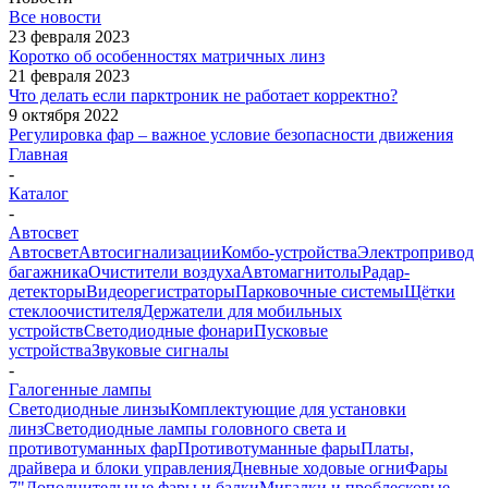
Все новости
23 февраля 2023
Коротко об особенностях матричных линз
21 февраля 2023
Что делать если парктроник не работает корректно?
9 октября 2022
Регулировка фар – важное условие безопасности движения
Главная
-
Каталог
-
Автосвет
Автосвет
Автосигнализации
Комбо-устройства
Электропривод
багажника
Очистители воздуха
Автомагнитолы
Радар-
детекторы
Видеорегистраторы
Парковочные системы
Щётки
стеклоочистителя
Держатели для мобильных
устройств
Светодиодные фонари
Пусковые
устройства
Звуковые сигналы
-
Галогенные лампы
Светодиодные линзы
Комплектующие для установки
линз
Светодиодные лампы головного света и
противотуманных фар
Противотуманные фары
Платы,
драйвера и блоки управления
Дневные ходовые огни
Фары
7"
Дополнительные фары и балки
Мигалки и проблесковые