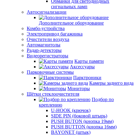
Обманки для светодиодных
сигнальных ламп
Автосигнализации
Дополнительное оборудование
Комбо-устройства
Электропривод багажника
Очистители воздуха
Автомагнитолы
Радар-детекторы
Видеорегистраторы
Карты памяти
Аксессуары
Парковочные системы
Парктроники
Камеры заднего вида
Мониторы
Щётки стеклоочистителя
Подбор по
креплению
U-HOOK (крючок)
SIDE PIN (боковой штырь)
PUSH BUTON (кнопка 19мм)
PUSH BUTTON (кнопка 16мм)
BAYONET (штык)