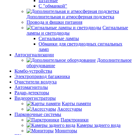
Штатные
С "обманкой"
Дополнительная и атмосферная подсветка
Провода и фишки питания
Cигнальные
лампы и светодиоды
Сигнальные лампы
Обманки для светодиодных сигнальных
ламп
Автосигнализации
Дополнительное
оборудование
Комбо-устройства
Электропривод багажника
Очистители воздуха
Автомагнитолы
Радар-детекторы
Видеорегистраторы
Карты памяти
Аксессуары
Парковочные системы
Парктроники
Камеры заднего вида
Мониторы