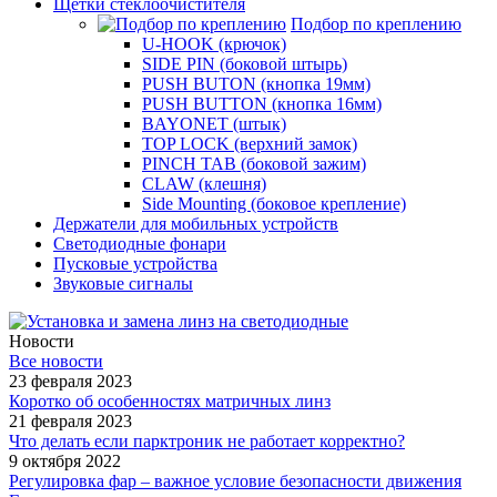
Щётки стеклоочистителя
Подбор по креплению
U-HOOK (крючок)
SIDE PIN (боковой штырь)
PUSH BUTON (кнопка 19мм)
PUSH BUTTON (кнопка 16мм)
BAYONET (штык)
TOP LOCK (верхний замок)
PINCH TAB (боковой зажим)
CLAW (клешня)
Side Mounting (боковое крепление)
Держатели для мобильных устройств
Светодиодные фонари
Пусковые устройства
Звуковые сигналы
Новости
Все новости
23 февраля 2023
Коротко об особенностях матричных линз
21 февраля 2023
Что делать если парктроник не работает корректно?
9 октября 2022
Регулировка фар – важное условие безопасности движения