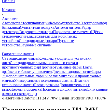
Главная
-
Каталог
-
Автосвет
Автосвет
Автосигнализации
Комбо-устройства
Электропривод
багажника
Очистители воздуха
Автомагнитолы
Радар-
детекторы
Видеорегистраторы
Парковочные системы
Щётки
стеклоочистителя
Держатели для мобильных
устройств
Светодиодные фонари
Пусковые
устройства
Звуковые сигналы
-
Галогенные лампы
Светодиодные линзы
Комплектующие для установки
линз
Светодиодные лампы головного света и
противотуманных фар
Противотуманные фары
Платы,
драйвера и блоки управления
Дневные ходовые огни
Фары
7"
Дополнительные фары и балки
Мигалки и проблесковые
маячки
Универсальные ксеноновые лампы
Штатные
ксеноновые лампы
Блоки розжига
Дополнительная и
атмосферная подсветка
Провода и фишки питания
Cигнальные
лампы и светодиоды
-
Галогенные лампы H1 24V 70W Osram Truckstar PRO +100%