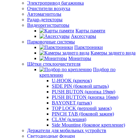
Электропривод багажника
Очистители воздуха
Автомагнитолы
Радар-детекторы
Видеорегистраторы
Карты памяти
Аксессуары
Парковочные системы
Парктроники
Камеры заднего вида
Мониторы
Щётки стеклоочистителя
Подбор по
креплению
U-HOOK (крючок)
SIDE PIN (боковой штырь)
PUSH BUTON (кнопка 19мм)
PUSH BUTTON (кнопка 16мм)
BAYONET (штык)
TOP LOCK (верхний замок)
PINCH TAB (боковой зажим)
CLAW (клешня)
Side Mounting (боковое крепление)
Держатели для мобильных устройств
Светодиодные фонари