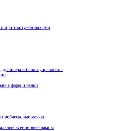
 и противотуманных фар
, драйвера и блоки управления
гни
ьные фары и балки
 проблесковые маячки
альные ксеноновые лампы