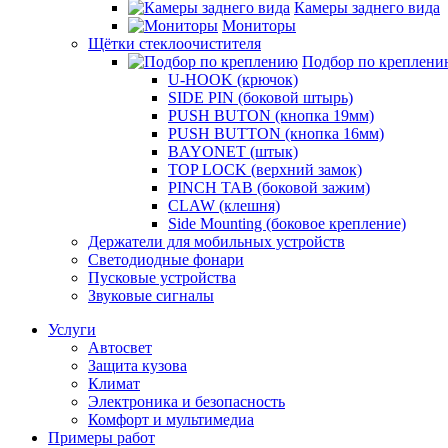
Камеры заднего вида
Мониторы
Щётки стеклоочистителя
Подбор по креплени
U-HOOK (крючок)
SIDE PIN (боковой штырь)
PUSH BUTON (кнопка 19мм)
PUSH BUTTON (кнопка 16мм)
BAYONET (штык)
TOP LOCK (верхний замок)
PINCH TAB (боковой зажим)
CLAW (клешня)
Side Mounting (боковое крепление)
Держатели для мобильных устройств
Светодиодные фонари
Пусковые устройства
Звуковые сигналы
Услуги
Автосвет
Защита кузова
Климат
Электроника и безопасность
Комфорт и мультимедиа
Примеры работ