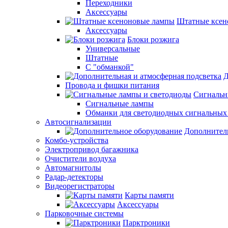
Переходники
Аксессуары
Штатные ксен
Аксессуары
Блоки розжига
Универсальные
Штатные
С "обманкой"
Д
Провода и фишки питания
Cигнальн
Сигнальные лампы
Обманки для светодиодных сигнальных
Автосигнализации
Дополнител
Комбо-устройства
Электропривод багажника
Очистители воздуха
Автомагнитолы
Радар-детекторы
Видеорегистраторы
Карты памяти
Аксессуары
Парковочные системы
Парктроники