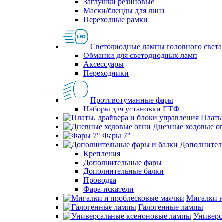
Заглушки резиновые
Маски/бленды для линз
Переходные рамки
Светодиодные лампы головного света
Обманки для светодиодных ламп
Аксессуары
Переходники
Противотуманные фары
Наборы для установки ПТФ
Платы
Дневные ходовые о
Фары 7"
Дополнител
Крепления
Дополнительные фары
Дополнительные балки
Проводка
Фара-искатели
Мигалки и
Галогенные лампы
Универс