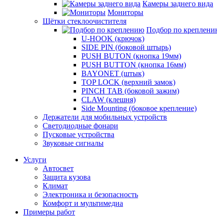
Камеры заднего вида
Мониторы
Щётки стеклоочистителя
Подбор по креплени
U-HOOK (крючок)
SIDE PIN (боковой штырь)
PUSH BUTON (кнопка 19мм)
PUSH BUTTON (кнопка 16мм)
BAYONET (штык)
TOP LOCK (верхний замок)
PINCH TAB (боковой зажим)
CLAW (клешня)
Side Mounting (боковое крепление)
Держатели для мобильных устройств
Светодиодные фонари
Пусковые устройства
Звуковые сигналы
Услуги
Автосвет
Защита кузова
Климат
Электроника и безопасность
Комфорт и мультимедиа
Примеры работ