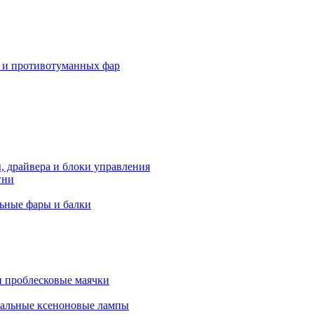
 и противотуманных фар
, драйвера и блоки управления
гни
ьные фары и балки
 проблесковые маячки
альные ксеноновые лампы