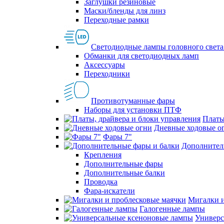
Заглушки резиновые
Маски/бленды для линз
Переходные рамки
Светодиодные лампы головного света
Обманки для светодиодных ламп
Аксессуары
Переходники
Противотуманные фары
Наборы для установки ПТФ
Платы
Дневные ходовые о
Фары 7"
Дополнител
Крепления
Дополнительные фары
Дополнительные балки
Проводка
Фара-искатели
Мигалки и
Галогенные лампы
Универс