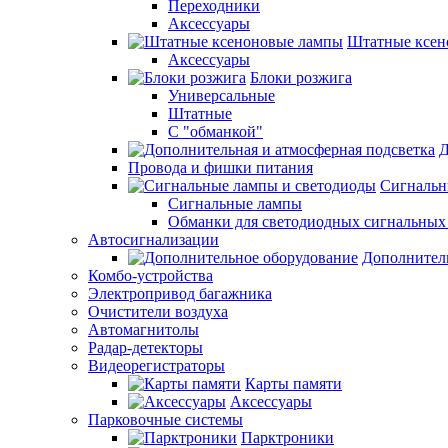
Переходники
Аксессуары
Штатные ксен
Аксессуары
Блоки розжига
Универсальные
Штатные
С "обманкой"
Д
Провода и фишки питания
Cигнальн
Сигнальные лампы
Обманки для светодиодных сигнальных
Автосигнализации
Дополнител
Комбо-устройства
Электропривод багажника
Очистители воздуха
Автомагнитолы
Радар-детекторы
Видеорегистраторы
Карты памяти
Аксессуары
Парковочные системы
Парктроники