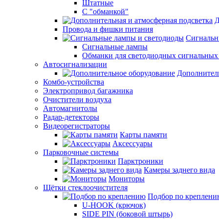
Штатные
С "обманкой"
Д
Провода и фишки питания
Cигнальн
Сигнальные лампы
Обманки для светодиодных сигнальных
Автосигнализации
Дополнител
Комбо-устройства
Электропривод багажника
Очистители воздуха
Автомагнитолы
Радар-детекторы
Видеорегистраторы
Карты памяти
Аксессуары
Парковочные системы
Парктроники
Камеры заднего вида
Мониторы
Щётки стеклоочистителя
Подбор по креплени
U-HOOK (крючок)
SIDE PIN (боковой штырь)