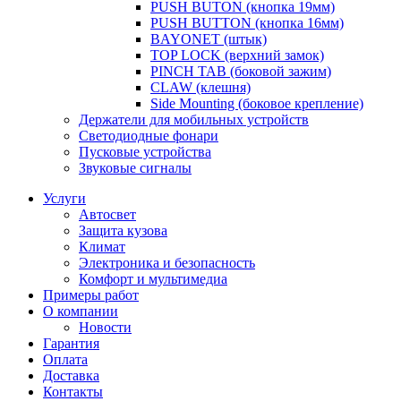
PUSH BUTON (кнопка 19мм)
PUSH BUTTON (кнопка 16мм)
BAYONET (штык)
TOP LOCK (верхний замок)
PINCH TAB (боковой зажим)
CLAW (клешня)
Side Mounting (боковое крепление)
Держатели для мобильных устройств
Светодиодные фонари
Пусковые устройства
Звуковые сигналы
Услуги
Автосвет
Защита кузова
Климат
Электроника и безопасность
Комфорт и мультимедиа
Примеры работ
О компании
Новости
Гарантия
Оплата
Доставка
Контакты