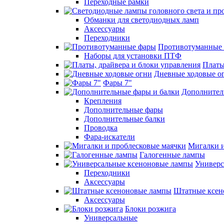
Переходные рамки
Обманки для светодиодных ламп
Аксессуары
Переходники
Противотуманные
Наборы для установки ПТФ
Платы
Дневные ходовые о
Фары 7"
Дополнител
Крепления
Дополнительные фары
Дополнительные балки
Проводка
Фара-искатели
Мигалки и
Галогенные лампы
Универс
Переходники
Аксессуары
Штатные ксен
Аксессуары
Блоки розжига
Универсальные