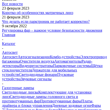
Все новости
23 февраля 2023
Коротко об особенностях матричных линз
21 февраля 2023
Что делать если парктроник не работает корректно?
9 октября 2022
Регулировка фар – важное условие безопасности движения
Главная
-
Каталог
-
Автосвет
Автосвет
Автосигнализации
Комбо-устройства
Электропривод
багажника
Очистители воздуха
Автомагнитолы
Радар-
детекторы
Видеорегистраторы
Парковочные системы
Щётки
стеклоочистителя
Держатели для мобильных
устройств
Светодиодные фонари
Пусковые
устройства
Звуковые сигналы
-
Галогенные лампы
Светодиодные линзы
Комплектующие для установки
линз
Светодиодные лампы головного света и
противотуманных фар
Противотуманные фары
Платы,
драйвера и блоки управления
Дневные ходовые огни
Фары
7"
Дополнительные фары и балки
Мигалки и проблесковые