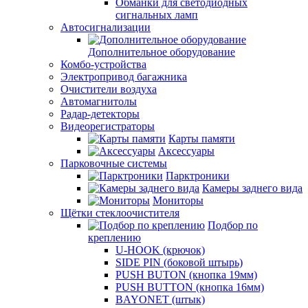
Обманки для светодиодных
сигнальных ламп
Автосигнализации
Дополнительное оборудование
Комбо-устройства
Электропривод багажника
Очистители воздуха
Автомагнитолы
Радар-детекторы
Видеорегистраторы
Карты памяти
Аксессуары
Парковочные системы
Парктроники
Камеры заднего вида
Мониторы
Щётки стеклоочистителя
Подбор по
креплению
U-HOOK (крючок)
SIDE PIN (боковой штырь)
PUSH BUTON (кнопка 19мм)
PUSH BUTTON (кнопка 16мм)
BAYONET (штык)