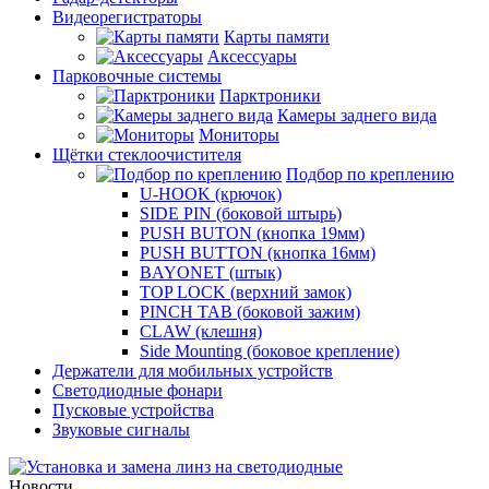
Видеорегистраторы
Карты памяти
Аксессуары
Парковочные системы
Парктроники
Камеры заднего вида
Мониторы
Щётки стеклоочистителя
Подбор по креплению
U-HOOK (крючок)
SIDE PIN (боковой штырь)
PUSH BUTON (кнопка 19мм)
PUSH BUTTON (кнопка 16мм)
BAYONET (штык)
TOP LOCK (верхний замок)
PINCH TAB (боковой зажим)
CLAW (клешня)
Side Mounting (боковое крепление)
Держатели для мобильных устройств
Светодиодные фонари
Пусковые устройства
Звуковые сигналы
Новости