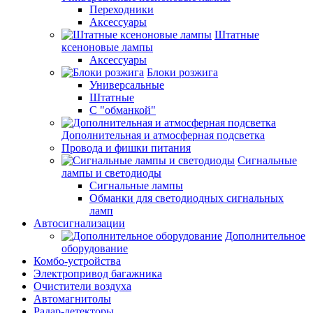
Переходники
Аксессуары
Штатные
ксеноновые лампы
Аксессуары
Блоки розжига
Универсальные
Штатные
С "обманкой"
Дополнительная и атмосферная подсветка
Провода и фишки питания
Cигнальные
лампы и светодиоды
Сигнальные лампы
Обманки для светодиодных сигнальных
ламп
Автосигнализации
Дополнительное
оборудование
Комбо-устройства
Электропривод багажника
Очистители воздуха
Автомагнитолы
Радар-детекторы